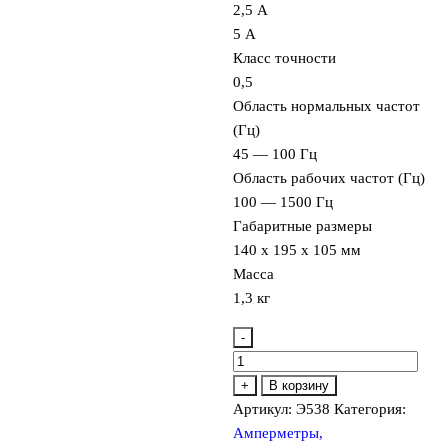
2,5 А
5 А
Класс точности
0,5
Область нормальных частот
(Гц)
45 — 100 Гц
Область рабочих частот (Гц)
100 — 1500 Гц
Габаритные размеры
140 х 195 х 105 мм
Масса
1,3 кг
-
Количество
товара
+
В корзину
Э538
Артикул:
Э538
Категория:
Амперметр
Амперметры,