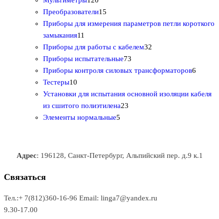
р
о
2
1
о
в
т
Преобразователи
15
о
в
0
5
в
а
о
Приборы для измерения параметров петли короткого
1
в
а
т
т
р
в
замыкания
11
1
р
о
о
о
3
а
Приборы для работы с кабелем
32
т
а
в
в
7
в
2
р
Приборы испытательные
73
о
а
а
3
т
а
6
Приборы контроля силовых трансформаторов
6
1
в
р
р
т
о
т
Тестеры
10
0
а
о
о
о
в
о
Установки для испытания основной изоляции кабеля
т
р
в
в
2
в
а
в
из сшитого полиэтилена
23
о
о
5
3
а
р
а
Элементы нормальные
5
в
в
т
т
р
а
р
а
о
о
а
о
р
в
в
в
Адрес
: 196128, Санкт-Петербург, Альпийский пер. д.9 к.1
о
а
а
в
р
р
Связаться
о
а
Тел.:+ 7(812)360-16-96
Email: linga7@yandex.ru
в
9.30-17.00