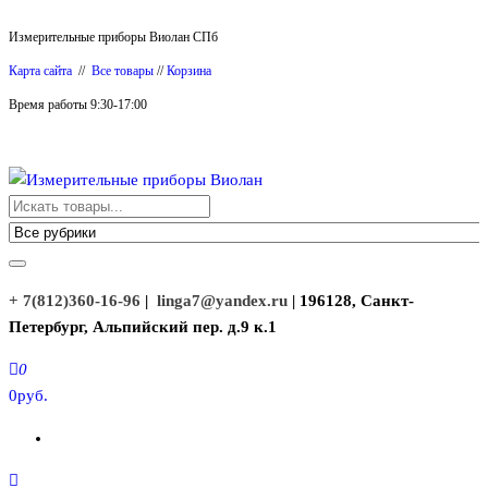
Перейти
Измерительные приборы Виолан СПб
к
Карта сайта
//
Все товары
//
Корзина
содержимому
Время работы 9:30-17:00
Измерительные приборы Виолан
+ 7(812)360-16-96
|
linga7@yandex.ru
| 196128, Санкт-
Петербург, Альпийский пер. д.9 к.1
0
0руб.