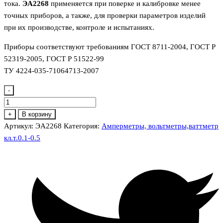
тока.
ЭА2268
применяется при поверке и калибровке менее
точных приборов, а также, для проверки параметров изделий
при их производстве, контроле и испытаниях.
Приборы соответствуют требованиям ГОСТ 8711-2004, ГОСТ Р
52319-2005, ГОСТ Р 51522-99
ТУ 4224-035-71064713-2007
-
Количество
товара
+
В корзину
ЭА2268
Артикул:
ЭА2268
Категория:
Амперметры, вольтметры,ваттметр
миллиамперметр
кл.т.0.1-0.5