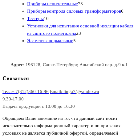
т
а
в
в
7
в
2
р
Приборы испытательные
73
о
а
а
3
т
а
6
Приборы контроля силовых трансформаторов
6
1
в
р
р
т
о
т
Тестеры
10
0
а
о
о
о
в
о
Установки для испытания основной изоляции кабеля
т
р
в
в
2
в
а
в
из сшитого полиэтилена
23
о
о
5
3
а
р
а
Элементы нормальные
5
в
в
т
т
р
а
р
а
о
о
а
о
р
в
в
в
Адрес
: 196128, Санкт-Петербург, Альпийский пер. д.9 к.1
о
а
а
в
р
р
Связаться
о
а
Тел.:+ 7(812)360-16-96
Email: linga7@yandex.ru
в
9.30-17.00
Выдача продукции с 10.00 до 16.30
Обращаем Ваше внимание на то, что данный сайт носит
исключительно информационный характер и ни при каких
условиях не является публичной офертой, определяемой