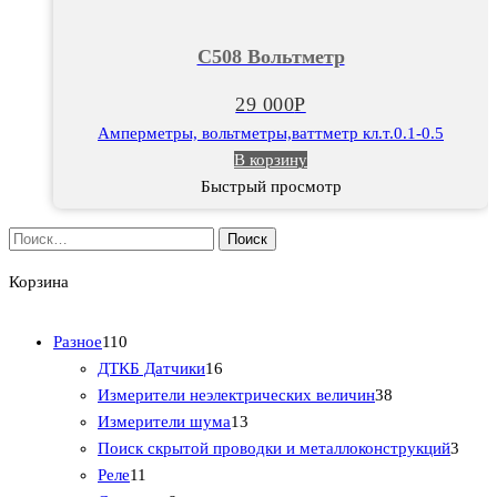
С508
Вольтметр
С508 Вольтметр
29 000
Р
Амперметры, вольтметры,ваттметр кл.т.0.1-0.5
В корзину
Быстрый просмотр
Найти:
Корзина
1
Разное
110
1
1
ДТКБ Датчики
16
0
6
3
Измерители неэлектрических величин
38
т
т
1
8
Измерители шума
13
о
о
3
т
3
Поиск скрытой проводки и металлоконструкций
3
в
1
в
т
о
т
Реле
11