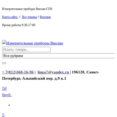
Перейти
Измерительные приборы Виолан СПб
к
Карта сайта
//
Все товары
//
Корзина
содержимому
Время работы 9:30-17:00
Измерительные приборы Виолан
+ 7(812)360-16-96
|
linga7@yandex.ru
| 196128, Санкт-
Петербург, Альпийский пер. д.9 к.1
0
0руб.