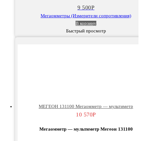
щитовой
9 500
Р
Мегаомметры (Измерители сопротивления)
В корзину
Быстрый просмотр
МЕГЕОН 131100 Мегаомметр — мультиметр
10 570
Р
Мегаомметр — мультиметр Мегеон 131100