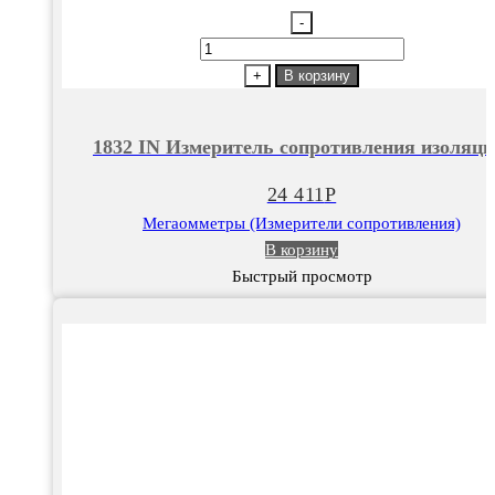
-
Количество
товара
+
В корзину
1832
IN
1832 IN Измеритель сопротивления изоляци
Измеритель
сопротивления
24 411
Р
изоляции.
Мегаомметры (Измерители сопротивления)
В корзину
Быстрый просмотр