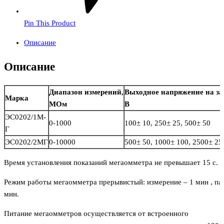
Pin This Product
Описание
Описание
Диапазон
измерений
,
В
ыходное
напряжение
на
з
Марка
МОм
В
ЭС0202
/
1М-
0-1000
100± 10, 250± 25, 500± 50
Г
ЭС0202
/
2МГ
0-10000
500± 50, 1000± 100, 2500± 25
Время установления показаний мегаомметра не превышает 15 с.
Режим работы мегаомметра прерывистый: измерение – 1 мин , пау
мин.
Питание мегаомметров осуществляется от встроенного