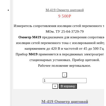
M-419 Омметр щитовой
9 500
Р
Измеритель сопротивления изоляции сетей переменного то
МОм. ТУ 25-04-3729-79
Омметр М419
предназначен для измерения сопротивле
изоляции сетей переменного тока с изолированной нейт
напряжением до 420 В и частотой от 45 до 500 Гц.
Прибор
М419
применяется в передвижных электроагрега
стационарных установках. Прибор щитовой.
Рабочее положение вертикальное.
-
Количество
товара
+
В корзину
M-
419
M-419 Омметр щитовой
Омметр