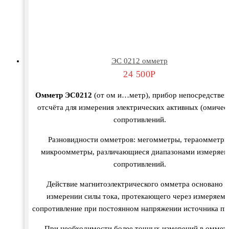
ЭС 0212 омметр
24 500
Р
Омметр ЭС0212
(от ом и…метр), прибор непосредствен
отсчёта для измерения электрических активных (омичес
сопротивлений.
Разновидности омметров: мегомметры, тераомметры
микроомметры, различающиеся диапазонами измеряе
сопротивлений.
Действие магнитоэлектрического омметра основано н
измерении силы тока, протекающего через измеряем
сопротивление при постоянном напряжении источника пи
При необходимости более точных измерений в оммет