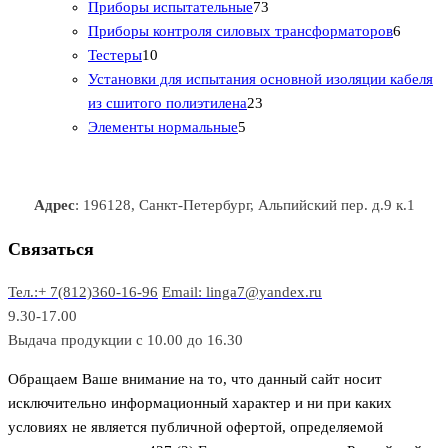
т
а
в
в
7
в
2
р
Приборы испытательные
73
о
а
а
3
т
а
6
Приборы контроля силовых трансформаторов
6
1
в
р
р
т
о
т
Тестеры
10
0
а
о
о
о
в
о
Установки для испытания основной изоляции кабеля
т
р
в
в
2
в
а
в
из сшитого полиэтилена
23
о
о
5
3
а
р
а
Элементы нормальные
5
в
в
т
т
р
а
р
а
о
о
а
о
р
в
в
в
Адрес
: 196128, Санкт-Петербург, Альпийский пер. д.9 к.1
о
а
а
в
р
р
Связаться
о
а
Тел.:+ 7(812)360-16-96
Email: linga7@yandex.ru
в
9.30-17.00
Выдача продукции с 10.00 до 16.30
Обращаем Ваше внимание на то, что данный сайт носит
исключительно информационный характер и ни при каких
условиях не является публичной офертой, определяемой