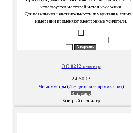
используется мостовой метод измерения.
Для повышения чувствительности измерителя и точно
измерений применяют электронные усилители.
-
Количество
товара
+
В корзину
ЭС
0212
ЭС 0212 омметр
омметр
24 500
Р
Мегаомметры (Измерители сопротивления)
В корзину
Быстрый просмотр