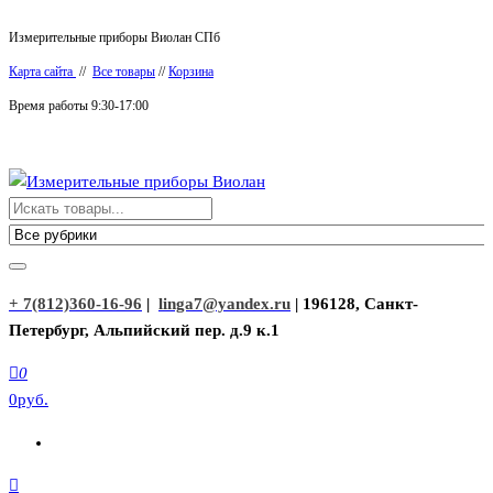
Перейти
Измерительные приборы Виолан СПб
к
Карта сайта
//
Все товары
//
Корзина
содержимому
Время работы 9:30-17:00
Измерительные приборы Виолан
+ 7(812)360-16-96
|
linga7@yandex.ru
| 196128, Санкт-
Петербург, Альпийский пер. д.9 к.1
0
0руб.