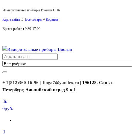
Перейти
Измерительные приборы Виолан СПб
к
Карта сайта
//
Все товары
//
Корзина
содержимому
Время работы 9:30-17:00
Измерительные приборы Виолан
+ 7(812)360-16-96
|
linga7@yandex.ru
| 196128, Санкт-
Петербург, Альпийский пер. д.9 к.1
0
0руб.