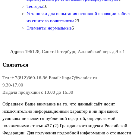
1
в
р
р
т
о
т
Тестеры
10
0
а
о
о
о
в
о
Установки для испытания основной изоляции кабеля
т
р
в
в
2
в
а
в
из сшитого полиэтилена
23
о
о
5
3
а
р
а
Элементы нормальные
5
в
в
т
т
р
а
р
а
о
о
а
о
р
в
в
в
Адрес
: 196128, Санкт-Петербург, Альпийский пер. д.9 к.1
о
а
а
в
р
р
Связаться
о
а
Тел.:+ 7(812)360-16-96
Email: linga7@yandex.ru
в
9.30-17.00
Выдача продукции с 10.00 до 16.30
Обращаем Ваше внимание на то, что данный сайт носит
исключительно информационный характер и ни при каких
условиях не является публичной офертой, определяемой
положениями статьи 437 (2) Гражданского кодекса Российской
Федерации. Для получения подробной информации о стоимости