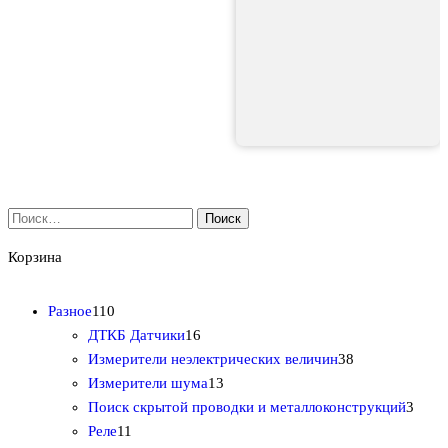
Найти:
Корзина
1
Разное
110
1
1
ДТКБ Датчики
16
0
6
3
Измерители неэлектрических величин
38
т
т
1
8
Измерители шума
13
о
о
3
т
3
Поиск скрытой проводки и металлоконструкций
3
в
1
в
т
о
т
Реле
11