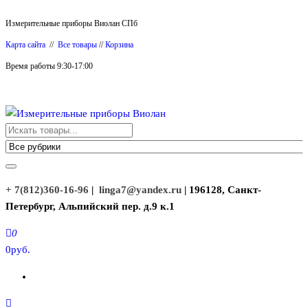
Перейти
Измерительные приборы Виолан СПб
к
Карта сайта
//
Все товары
//
Корзина
содержимому
Время работы 9:30-17:00
Измерительные приборы Виолан
+ 7(812)360-16-96
|
linga7@yandex.ru
| 196128, Санкт-
Петербург, Альпийский пер. д.9 к.1
0
0руб.