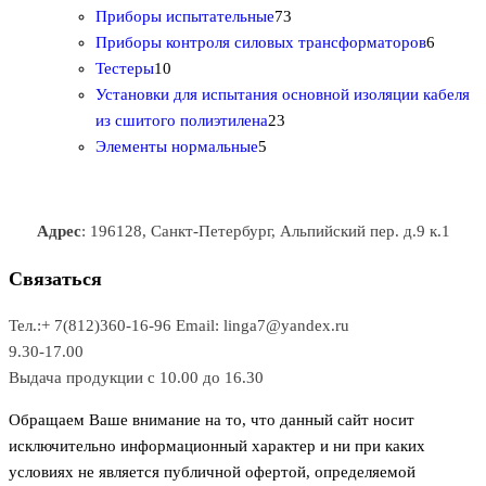
т
а
в
в
7
в
2
р
Приборы испытательные
73
о
а
а
3
т
а
6
Приборы контроля силовых трансформаторов
6
1
в
р
р
т
о
т
Тестеры
10
0
а
о
о
о
в
о
Установки для испытания основной изоляции кабеля
т
р
в
в
2
в
а
в
из сшитого полиэтилена
23
о
о
5
3
а
р
а
Элементы нормальные
5
в
в
т
т
р
а
р
а
о
о
а
о
р
в
в
в
Адрес
: 196128, Санкт-Петербург, Альпийский пер. д.9 к.1
о
а
а
в
р
р
Связаться
о
а
Тел.:+ 7(812)360-16-96
Email: linga7@yandex.ru
в
9.30-17.00
Выдача продукции с 10.00 до 16.30
Обращаем Ваше внимание на то, что данный сайт носит
исключительно информационный характер и ни при каких
условиях не является публичной офертой, определяемой