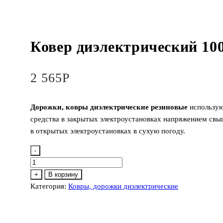
Ковер диэлектрический 10
2 565
Р
Дорожки, ковры диэлектрические резиновые
использую
средства в закрытых электроустановках напряжением свы
в открытых электроустановках в сухую погоду.
-
Количество
товара
+
В корзину
Ковер
Категория:
Ковры, дорожки диэлектрические
диэлектрический
1000х1000
мм.