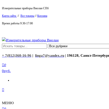
Перейти
Измерительные приборы Виолан СПб
к
Карта сайта
//
Все товары
//
Корзина
содержимому
Время работы 9:30-17:00
Измерительные приборы Виолан
+ 7(812)360-16-96
|
linga7@yandex.ru
| 196128, Санкт-Петербург
0
0руб.
МЕНЮ
0