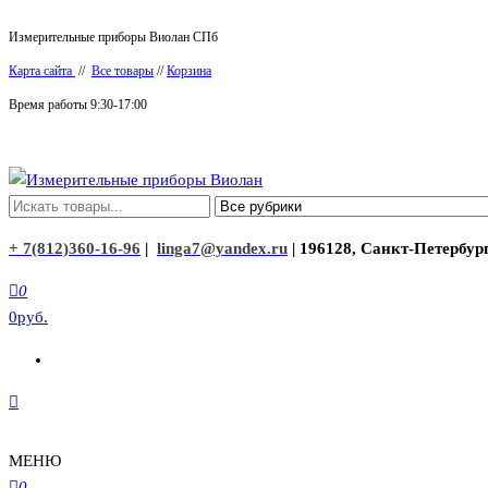
Перейти
Измерительные приборы Виолан СПб
к
Карта сайта
//
Все товары
//
Корзина
содержимому
Время работы 9:30-17:00
Измерительные приборы Виолан
+ 7(812)360-16-96
|
linga7@yandex.ru
| 196128, Санкт-Петербург
0
0руб.
МЕНЮ
0