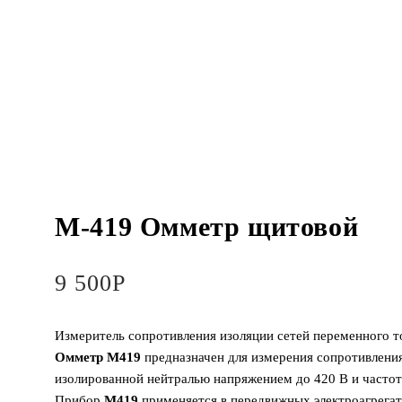
M-419 Омметр щитовой
9 500
Р
Измеритель сопротивления изоляции сетей переменного т
Омметр М419
предназначен для измерения сопротивления
изолированной нейтралью напряжением до 420 В и частото
Прибор
М419
применяется в передвижных электроагрегат