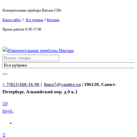
Перейти
Измерительные приборы Виолан СПб
к
Карта сайта
//
Все товары
//
Корзина
содержимому
Время работы 9:30-17:00
Измерительные приборы Виолан
+ 7(812)360-16-96
|
linga7@yandex.ru
| 196128, Санкт-
Петербург, Альпийский пер. д.9 к.1
0
0руб.