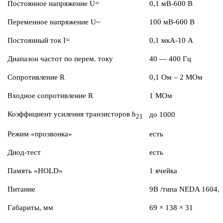
Постоянное напряжение U=
0,1 мВ-600 В
Переменное напряжение U~
100 мВ-600 В
Постоянный ток I=
0,1 мкА-10 А
Диапазон частот по перем. току
40 — 400 Гц
Сопротивление R
0,1 Ом – 2 МОм
Входное сопротивление R
1 МОм
Коэффициент усиления транзисторов h
до 1000
21
Режим «прозвонка»
есть
Диод-тест
есть
Память «HOLD»
1 ячейка
Питание
9В /типа NEDA 1604,
Габариты, мм
69 × 138 × 31