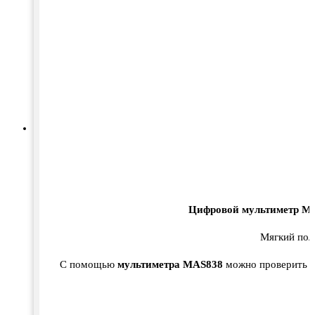
Цифровой мультиметр M
Мягкий пол
C помощью
мультиметра MAS838
можно проверить ис