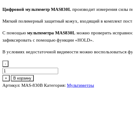
Цифровой мультиметр MAS830L
производит измерения силы пос
Мягкий полимерный защитный кожух, входящий в комплект поста
C помощью
мультиметра MAS830L
можно проверить исправность
зафиксировать с помощью функции «HOLD».
В условиях недостаточной видимости можно воспользоваться функ
-
Количество
товара
+
В корзину
MAS-
Артикул:
MAS-830В
Категория:
Мультиметры
830В
мультиметр