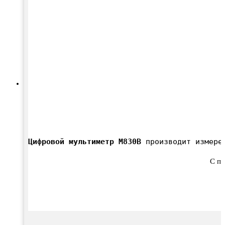
Цифровой мультиметр M830B
 производит измере
C п