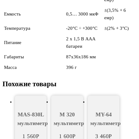
±(3,5% + 6
Емкость
0,5… 3000 мкФ
емр)
Температура
-20°C ÷ +300°C
±(2% + 3°C)
2 х 1,5 В ААА
Питание
батареи
Габариты
87х36х186 мм
Масса
396 г
Похожие товары
MAS-830L
М 320
MY-64
мультиметр
мультиметр
мультиметр
1 560
Р
1 600
Р
3 460
Р