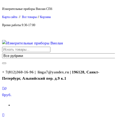
Перейти
Измерительные приборы Виолан СПб
к
Карта сайта
//
Все товары
//
Корзина
содержимому
Время работы 9:30-17:00
Измерительные приборы Виолан
+ 7(812)360-16-96
|
linga7@yandex.ru
| 196128, Санкт-
Петербург, Альпийский пер. д.9 к.1
0
0руб.