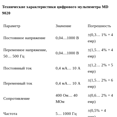
Технические характеристики цифрового мультиметра MD
9020
Параметр
Значение
Погрешность
±(0,3… 1% + 4
Постоянное напряжение
0,04…1000 В
емр)
Переменное напряжение,
±(1,5… 4% + 4
0,04…1000 В
50… 500 Гц
емр)
±(1,2… 2% + 5
Постоянный ток
0,4 мА… 10 А
емр)
±(1,5… 2% + 6
Переменный ток
0,4 мА… 10 А
емр)
400 Ом… 40
±(0,6… 2% + 4
Сопротивление
МОм
емр)
±(0,5% + 4
Частота
5… 1000 Гц
емр)