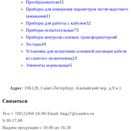
р
о
2
1
о
в
т
Преобразователи
15
о
в
0
5
в
а
о
Приборы для измерения параметров петли короткого
1
в
а
т
т
р
в
замыкания
11
1
р
о
о
о
3
а
Приборы для работы с кабелем
32
т
а
в
в
7
в
2
р
Приборы испытательные
73
о
а
а
3
т
а
6
Приборы контроля силовых трансформаторов
6
1
в
р
р
т
о
т
Тестеры
10
0
а
о
о
о
в
о
Установки для испытания основной изоляции кабеля
т
р
в
в
2
в
а
в
из сшитого полиэтилена
23
о
о
5
3
а
р
а
Элементы нормальные
5
в
в
т
т
р
а
р
а
о
о
а
о
р
в
в
в
Адрес
: 196128, Санкт-Петербург, Альпийский пер. д.9 к.1
о
а
а
в
р
р
Связаться
о
а
Тел.:+ 7(812)360-16-96
Email: linga7@yandex.ru
в
9.30-17.00
Выдача продукции с 10.00 до 16.30