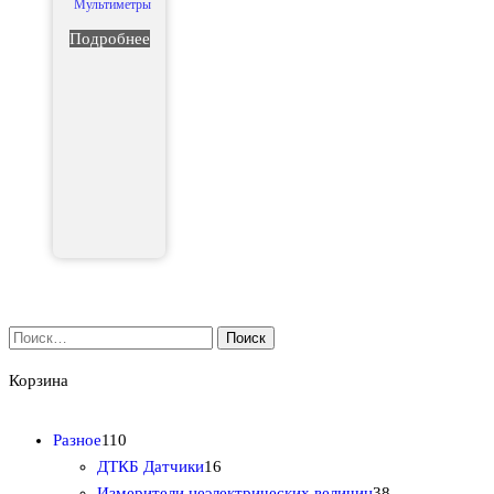
Мультиметры
Подробнее
Найти:
Корзина
1
Разное
110
1
1
ДТКБ Датчики
16
0
6
3
Измерители неэлектрических величин
38