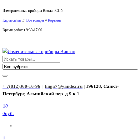
Перейти
Измерительные приборы Виолан СПб
к
Карта сайта
//
Все товары
//
Корзина
содержимому
Время работы 9:30-17:00
Измерительные приборы Виолан
+ 7(812)360-16-96
|
linga7@yandex.ru
| 196128, Санкт-
Петербург, Альпийский пер. д.9 к.1
0
0руб.