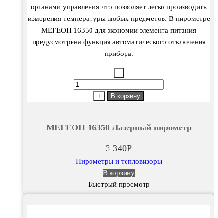
органами управления что позволяет легко производить
измерения температуры любых предметов. В пирометре
МЕГЕОН 16350 для экономии элемента питания
предусмотрена функция автоматического отключения
прибора.
-
Количество
товара
+
В корзину
МЕГЕОН
16350
МЕГЕОН 16350 Лазерный пирометр
Лазерный
пирометр
3 340
Р
Пирометры и тепловизоры
В корзину
Быстрый просмотр