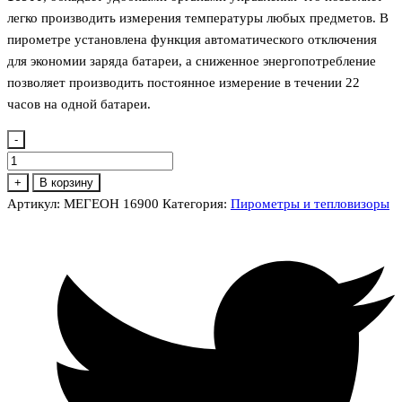
легко производить измерения температуры любых предметов. В
пирометре установлена функция автоматического отключения
для экономии заряда батареи, а сниженное энергопотребление
позволяет производить постоянное измерение в течении 22
часов на одной батареи.
-
Количество
товара
+
В корзину
МЕГЕОН
Артикул:
МЕГЕОН 16900
Категория:
Пирометры и тепловизоры
16900
Измеритель
температуры
инфракрасный