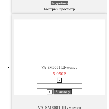
Подробнее
Быстрый просмотр
VA-SM8081 Шумомер
5 050
Р
-
Количество
товара
+
В корзину
VA-
SM8081
VA-SM8081 Шумомер