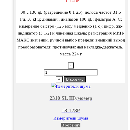
18 128
Р
30…130 дБ (разрешение 0,1 дБ); полоса частот 31,5
Гц…8 кГц; динамич. диапазон 100 дБ; фильтры А, С;
измерение быстро (125 мс)/ медленно (1 с); цифр. жк-
индикатор (3 1/2) и линейная шкала; регистрация МИН/
МАКС значений, ручной выбор предела; внешний выход
преобразователя; противоударная накладка-держатель,
масса 224 г
-
Количество
товара
+
В корзину
2310
SL
2310 SL Шумомер
Шумомер
18 128
Р
Измерители шума
В корзину