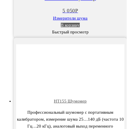
Шумомер
5 050
Р
Измерители шума
В корзину
Быстрый просмотр
HT155 Шумомер
Профессиональный шумомер с портативным
калибратором, измерение шума 25…140 дБ (частота 10
Гц…20 кГц), аналоговый выход переменного