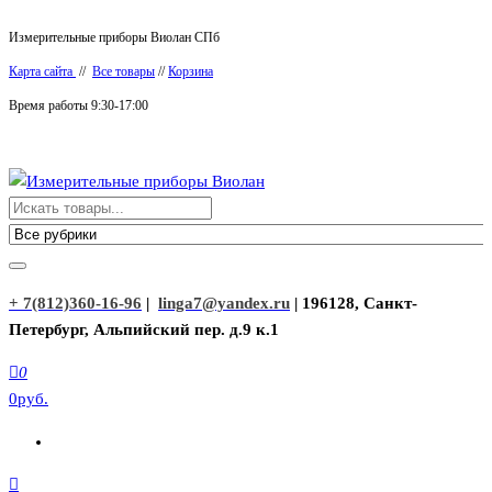
Перейти
Измерительные приборы Виолан СПб
к
Карта сайта
//
Все товары
//
Корзина
содержимому
Время работы 9:30-17:00
Измерительные приборы Виолан
+ 7(812)360-16-96
|
linga7@yandex.ru
| 196128, Санкт-
Петербург, Альпийский пер. д.9 к.1
0
0руб.