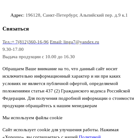
а
о
о
а
о
р
в
в
в
Адрес
: 196128, Санкт-Петербург, Альпийский пер. д.9 к.1
о
а
а
в
р
р
Связаться
о
а
Тел.:+ 7(812)360-16-96
Email: linga7@yandex.ru
в
9.30-17.00
Выдача продукции с 10.00 до 16.30
Обращаем Ваше внимание на то, что данный сайт носит
исключительно информационный характер и ни при каких
условиях не является публичной офертой, определяемой
положениями статьи 437 (2) Гражданского кодекса Российской
Федерации. Для получения подробной информации о стоимости
продукции обращайтесь к нашим менеджерам
Мы используем файлы cookie
Сайт использует cookie для улучшения работы. Нажимая
«Хорошо», вы соглашаетесь с нашей
Политикой