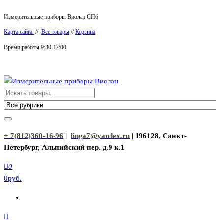
Перейти
Измерительные приборы Виолан СПб
к
Карта сайта
//
Все товары
//
Корзина
содержимому
Время работы 9:30-17:00
Измерительные приборы Виолан
+ 7(812)360-16-96
|
linga7@yandex.ru
| 196128, Санкт-
Петербург, Альпийский пер. д.9 к.1
0
0руб.