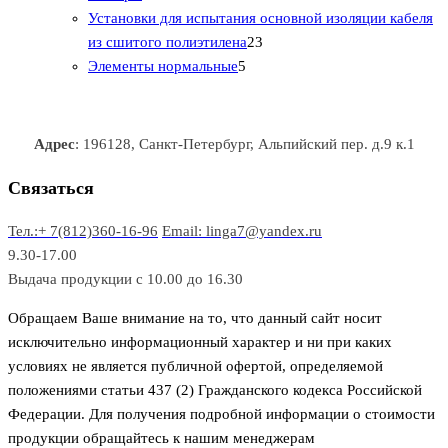
0
а
о
о
о
в
о
Установки для испытания основной изоляции кабеля
т
р
в
в
2
в
а
в
из сшитого полиэтилена
23
о
о
5
3
а
р
а
Элементы нормальные
5
в
в
т
т
р
а
р
а
о
о
а
о
р
в
в
в
Адрес
: 196128, Санкт-Петербург, Альпийский пер. д.9 к.1
о
а
а
в
р
р
Связаться
о
а
Тел.:+ 7(812)360-16-96
Email: linga7@yandex.ru
в
9.30-17.00
Выдача продукции с 10.00 до 16.30
Обращаем Ваше внимание на то, что данный сайт носит
исключительно информационный характер и ни при каких
условиях не является публичной офертой, определяемой
положениями статьи 437 (2) Гражданского кодекса Российской
Федерации. Для получения подробной информации о стоимости
продукции обращайтесь к нашим менеджерам