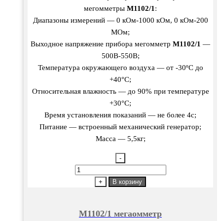
мегомметры
М1102/1
:
Диапазоны измерений — 0 кОм-1000 кОм, 0 кОм-200
МОм;
Выходное напряжение прибора мегомметр
М1102/1
—
500В-550В;
Температура окружающего воздуха — от -30ºС до
+40°С;
Относительная влажность — до 90% при температуре
+30°С;
Время установления показаний — не более 4с;
Питание — встроенный механический генератор;
Масса — 5,5кг;
-
Количество
товара
+
В корзину
М1102/1
мегаомметр
М1102/1 мегаомметр