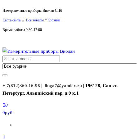
Перейти
Измерительные приборы Виолан СПб
к
Карта сайта
//
Все товары
//
Корзина
содержимому
Время работы 9:30-17:00
Измерительные приборы Виолан
+ 7(812)360-16-96
|
linga7@yandex.ru
| 196128, Санкт-
Петербург, Альпийский пер. д.9 к.1
0
0руб.