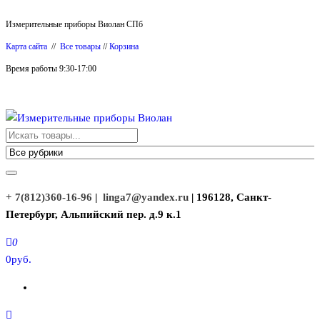
Перейти
Измерительные приборы Виолан СПб
к
Карта сайта
//
Все товары
//
Корзина
содержимому
Время работы 9:30-17:00
Измерительные приборы Виолан
+ 7(812)360-16-96
|
linga7@yandex.ru
| 196128, Санкт-
Петербург, Альпийский пер. д.9 к.1
0
0руб.