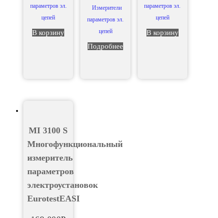
параметров эл.
параметров эл.
Измерители
цепей
цепей
параметров эл.
цепей
В корзину
В корзину
Подробнее
MI 3100 S
Многофункциональный
измеритель
параметров
электроустановок
EurotestEASI