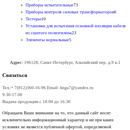
т
а
в
в
7
в
2
р
Приборы испытательные
73
о
а
а
3
т
а
6
Приборы контроля силовых трансформаторов
6
1
в
р
р
т
о
т
Тестеры
10
0
а
о
о
о
в
о
Установки для испытания основной изоляции кабеля
т
р
в
в
2
в
а
в
из сшитого полиэтилена
23
о
о
5
3
а
р
а
Элементы нормальные
5
в
в
т
т
р
а
р
а
о
о
а
о
р
в
в
в
Адрес
: 196128, Санкт-Петербург, Альпийский пер. д.9 к.1
о
а
а
в
р
р
Связаться
о
а
Тел.:+ 7(812)360-16-96
Email: linga7@yandex.ru
в
9.30-17.00
Выдача продукции с 10.00 до 16.30
Обращаем Ваше внимание на то, что данный сайт носит
исключительно информационный характер и ни при каких
условиях не является публичной офертой, определяемой