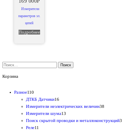
169 000
Р
Измерители
параметров эл.
цепей
Подробнее
Найти:
Корзина
1
Разное
110
1
1
ДТКБ Датчики
16
0
6
3
Измерители неэлектрических величин
38
т
т
1
8
Измерители шума
13
о
о
3
т
3
Поиск скрытой проводки и металлоконструкций
3
в
1
в
т
о
т
Реле
11