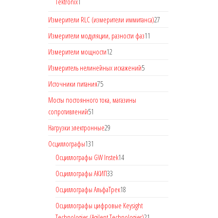
Tektronix
1
Измерители RLC (измерители иммитанса)
27
Измерители модуляции, разности фаз
11
Измерители мощности
12
Измеритель нелинейных искажений
5
Источники питания
75
Мосты постоянного тока, магазины
сопротивлений
51
Нагрузки электронные
29
Осциллографы
131
Осциллографы GW Instek
14
Осциллографы АКИП
33
Осциллографы АльфаТрек
18
Осциллографы цифровые Keysight
Technologies (Agilent Technologies)
21