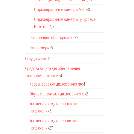
Осциллографы-мультиметры Metrix
8
Осциллографы-мультиметры цифровые
Fluke (США)
7
Поверочное оборудование
25
Частотомеры
29
Секундомеры
11
Средства защиты для обеспечения
электробезопасности
54
Ковры, дорожки диэлектрические
4
Обувь специальная диэлектрическая
2
Указатели и индикаторы высокого
напряжения
6
Указатели и индикаторы низкого
напряжения
27