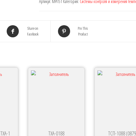
Артикул:
МРП51
Категория:
Системы контроля и измерения темп
Share on
Pin This
Facebook
Product
 ТХА-1
ТХА-0188
ТСП-1088 (0879