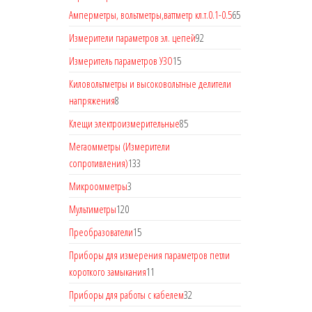
Амперметры, вольтметры,ваттметр кл.т.0.1-0.5
65
Измерители параметров эл. цепей
92
Измеритель параметров УЗО
15
Киловольтметры и высоковольтные делители
напряжения
8
Клещи электроизмерительные
85
Мегаомметры (Измерители
сопротивления)
133
Микроомметры
3
Мультиметры
120
Преобразователи
15
Приборы для измерения параметров петли
короткого замыкания
11
Приборы для работы с кабелем
32