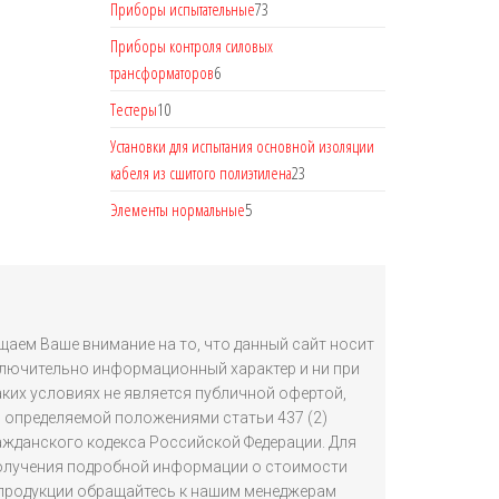
Приборы испытательные
73
Приборы контроля силовых
трансформаторов
6
Тестеры
10
Установки для испытания основной изоляции
кабеля из сшитого полиэтилена
23
Элементы нормальные
5
аем Ваше внимание на то, что данный сайт носит
лючительно информационный характер и ни при
аких условиях не является публичной офертой,
определяемой положениями статьи 437 (2)
ажданского кодекса Российской Федерации. Для
олучения подробной информации о стоимости
продукции обращайтесь к нашим менеджерам