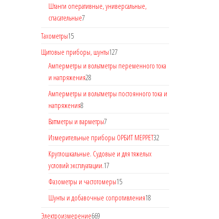
Штанги оперативные, универсальные,
спасательные
7
Тахометры
15
Щитовые приборы, шунты
127
Амперметры и вольтметры переменного тока
и напряжения
28
Амперметры и вольтметры постоянного тока и
напряжения
8
Ваттметры и варметры
7
Измерительные приборы ОРБИТ МЕРРЕТ
32
Круглошкальные. Судовые и для тяжелых
условий эксплуатации.
17
Фазометры и частотомеры
15
Шунты и добавочные сопротивления
18
Электроизмерение
669