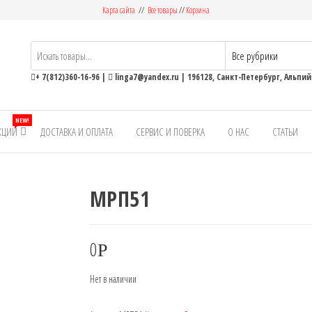
Карта сайта
//
Все товары
//
Корзина
ьные
+ 7(812)360-16-96
|
linga7@yandex.ru
| 196128, Санкт-Петербург, Альпийс
NEW!
КЦИИ
ДОСТАВКА И ОПЛАТА
СЕРВИС И ПОВЕРКА
О НАС
СТАТЬИ
МРП51
0
Р
Нет в наличии