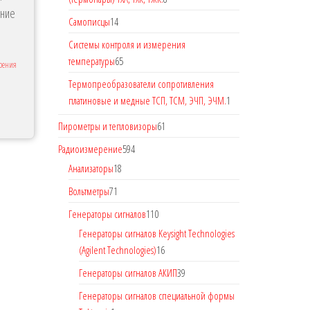
ение
Самописцы
14
Системы контроля и измерения
температуры
65
ерения
Термопреобразователи сопротивления
платиновые и медные ТСП, ТСМ, ЭЧП, ЭЧМ.
1
Пирометры и тепловизоры
61
Радиоизмерение
594
Анализаторы
18
Вольтметры
71
Генераторы сигналов
110
Генераторы сигналов Keysight Technologies
(Agilent Technologies)
16
Генераторы сигналов АКИП
39
Генераторы сигналов специальной формы