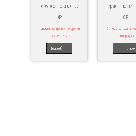
термосопротивление
термосопротив
0
0
Р
Р
Системы контроля и измерения
Системы контроля и и
температуры
температуры
Подробнее
Подробнее