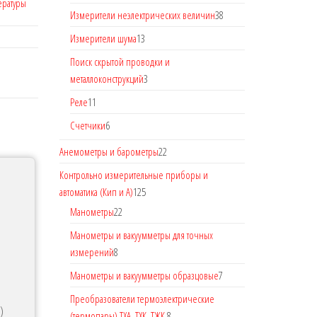
ературы
Измерители неэлектрических величин
38
Измерители шума
13
Поиск скрытой проводки и
металлоконструкций
3
Реле
11
Счетчики
6
Анемометры и барометры
22
Контрольно измерительные приборы и
автоматика (Кип и А)
125
Манометры
22
Манометры и вакуумметры для точных
измерений
8
Манометры и вакуумметры образцовые
7
Преобразователи термоэлектрические
)
(термопары) ТХА, ТХК, ТЖК.
8