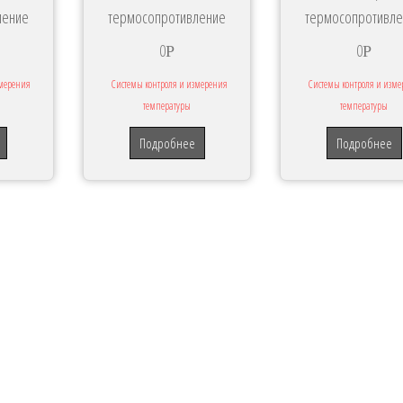
ление
термосопротивление
термосопротивл
0
0
Р
Р
змерения
Системы контроля и измерения
Системы контроля и изм
температуры
температуры
Подробнее
Подробнее