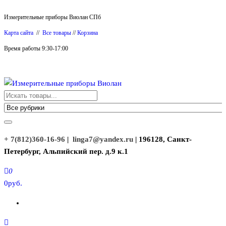
Перейти
Измерительные приборы Виолан СПб
к
Карта сайта
//
Все товары
//
Корзина
содержимому
Время работы 9:30-17:00
Измерительные приборы Виолан
+ 7(812)360-16-96
|
linga7@yandex.ru
| 196128, Санкт-
Петербург, Альпийский пер. д.9 к.1
0
0руб.