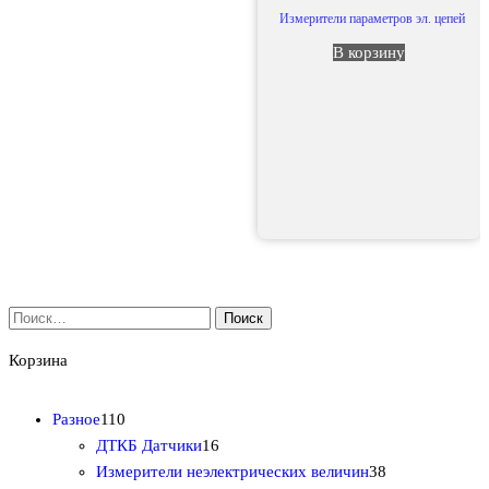
Измерители параметров эл. цепей
В корзину
Найти:
Корзина
1
Разное
110
1
1
ДТКБ Датчики
16
0
6
3
Измерители неэлектрических величин
38