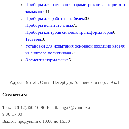
о
в
0
5
в
а
о
Приборы для измерения параметров петли короткого
1
в
а
т
т
р
в
замыкания
11
1
р
о
о
о
3
а
Приборы для работы с кабелем
32
т
а
в
в
7
в
2
р
Приборы испытательные
73
о
а
а
3
т
а
6
Приборы контроля силовых трансформаторов
6
1
в
р
р
т
о
т
Тестеры
10
0
а
о
о
о
в
о
Установки для испытания основной изоляции кабеля
т
р
в
в
2
в
а
в
из сшитого полиэтилена
23
о
о
5
3
а
р
а
Элементы нормальные
5
в
в
т
т
р
а
р
а
о
о
а
о
р
в
в
в
Адрес
: 196128, Санкт-Петербург, Альпийский пер. д.9 к.1
о
а
а
в
р
р
Связаться
о
а
Тел.:+ 7(812)360-16-96
Email: linga7@yandex.ru
в
9.30-17.00
Выдача продукции с 10.00 до 16.30