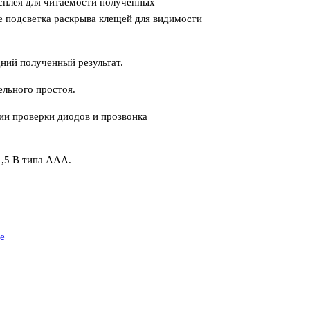
сплея для читаемости полученных
же подсветка раскрыва клещей для видимости
ий полученный результат.
ельного простоя.
ии проверки диодов и прозвонка
1,5 В типа ААА.
е