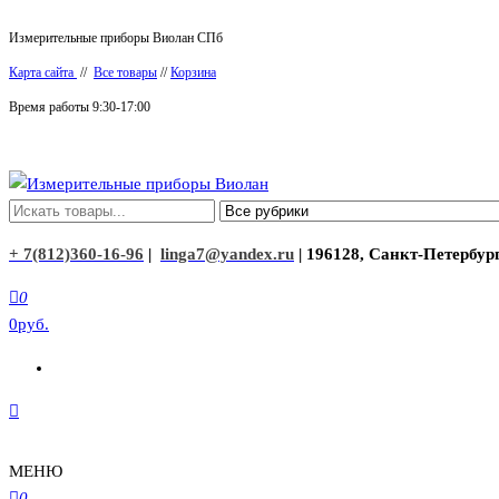
Перейти
Измерительные приборы Виолан СПб
к
Карта сайта
//
Все товары
//
Корзина
содержимому
Время работы 9:30-17:00
Измерительные приборы Виолан
+ 7(812)360-16-96
|
linga7@yandex.ru
| 196128, Санкт-Петербург
0
0руб.
МЕНЮ
0