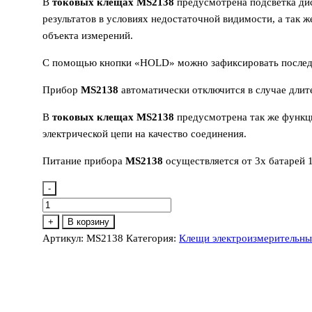
В
токовых клещах MS2138
предусмотрена подсветка ди
результатов в условиях недостаточной видимости, а так 
объекта измерений.
С помощью кнопки «HOLD» можно зафиксировать последн
Прибор
MS2138
автоматически отключится в случае длит
В
токовых клещах MS2138
предусмотрена так же функц
электрической цепи на качество соединения.
Питание прибора
MS2138
осуществляется от 3х батарей 
-
Количество
товара
+
В корзину
MS2138
Артикул:
MS2138
Категория:
Клещи электроизмерительны
Токоизмерительные
клещи