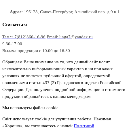
а
о
о
а
о
р
в
в
в
Адрес
: 196128, Санкт-Петербург, Альпийский пер. д.9 к.1
о
а
а
в
р
р
Связаться
о
а
Тел.:+ 7(812)360-16-96
Email: linga7@yandex.ru
в
9.30-17.00
Выдача продукции с 10.00 до 16.30
Обращаем Ваше внимание на то, что данный сайт носит
исключительно информационный характер и ни при каких
условиях не является публичной офертой, определяемой
положениями статьи 437 (2) Гражданского кодекса Российской
Федерации. Для получения подробной информации о стоимости
продукции обращайтесь к нашим менеджерам
Мы используем файлы cookie
Сайт использует cookie для улучшения работы. Нажимая
«Хорошо», вы соглашаетесь с нашей
Политикой