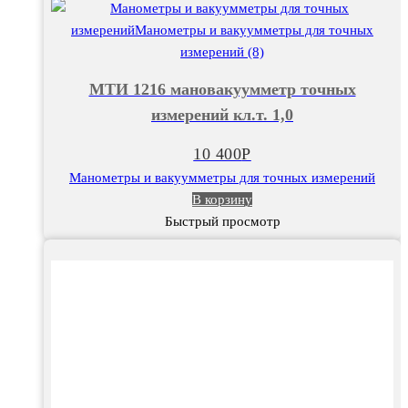
МТИ
1216
мановакуумметр
точных
МТИ 1216 мановакуумметр точных
измерений
измерений кл.т. 1,0
кл.т.
1,0
10 400
Р
Манометры и вакуумметры для точных измерений
В корзину
Быстрый просмотр