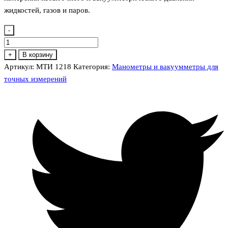
жидкостей, газов и паров.
-
Количество
товара
+
В корзину
МТИ
Артикул:
МТИ 1218
Категория:
Манометры и вакуумметры для
1218
точных измерений
Мановакуумметр
точных
измерений
кл.т.
1,0