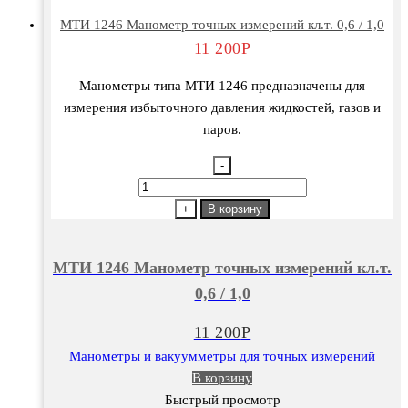
МТИ 1246 Манометр точных измерений кл.т. 0,6 / 1,0
11 200
Р
Манометры типа МТИ 1246 предназначены для
измерения избыточного давления жидкостей, газов и
паров.
-
Количество
товара
+
В корзину
МТИ
1246
МТИ 1246 Манометр точных измерений кл.т.
Манометр
0,6 / 1,0
точных
измерений
11 200
Р
кл.т.
Манометры и вакуумметры для точных измерений
0,6
В корзину
/
Быстрый просмотр
1,0