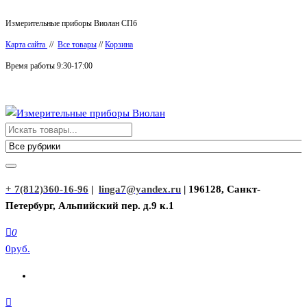
Перейти
Измерительные приборы Виолан СПб
к
Карта сайта
//
Все товары
//
Корзина
содержимому
Время работы 9:30-17:00
Измерительные приборы Виолан
+ 7(812)360-16-96
|
linga7@yandex.ru
| 196128, Санкт-
Петербург, Альпийский пер. д.9 к.1
0
0руб.