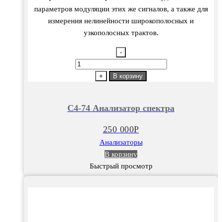
параметров модуляции этих же сигналов, а также для
измерения нелинейности широкополосных и
узкополосных трактов.
-
Количество
товара
+
В корзину
С4-
74
С4-74 Анализатор спектра
Анализатор
спектра
250 000
Р
Анализаторы
В корзину
Быстрый просмотр