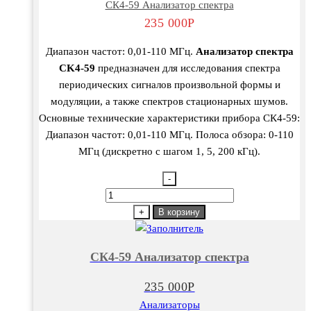
СК4-59 Анализатор спектра
235 000
Р
Диапазон частот: 0,01-110 МГц.
Анализатор спектра
СK4-59
предназначен для исследования спектра
периодических сигналов произвольной формы и
модуляции, а также спектров стационарных шумов.
Основные технические характеристики прибора СК4-59:
Диапазон частот: 0,01-110 МГц. Полоса обзора: 0-110
МГц (дискретно с шагом 1, 5, 200 кГц).
-
Количество
товара
+
В корзину
СК4-
59
СК4-59 Анализатор спектра
Анализатор
спектра
235 000
Р
Анализаторы