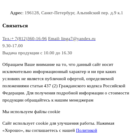
а
о
о
а
о
р
в
в
в
Адрес
: 196128, Санкт-Петербург, Альпийский пер. д.9 к.1
о
а
а
в
р
р
Связаться
о
а
Тел.:+ 7(812)360-16-96
Email: linga7@yandex.ru
в
9.30-17.00
Выдача продукции с 10.00 до 16.30
Обращаем Ваше внимание на то, что данный сайт носит
исключительно информационный характер и ни при каких
условиях не является публичной офертой, определяемой
положениями статьи 437 (2) Гражданского кодекса Российской
Федерации. Для получения подробной информации о стоимости
продукции обращайтесь к нашим менеджерам
Мы используем файлы cookie
Сайт использует cookie для улучшения работы. Нажимая
«Хорошо», вы соглашаетесь с нашей
Политикой