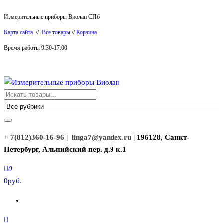
Перейти
Измерительные приборы Виолан СПб
к
Карта сайта
//
Все товары
//
Корзина
содержимому
Время работы 9:30-17:00
Измерительные приборы Виолан
+ 7(812)360-16-96
|
linga7@yandex.ru
| 196128, Санкт-
Петербург, Альпийский пер. д.9 к.1
0
0руб.