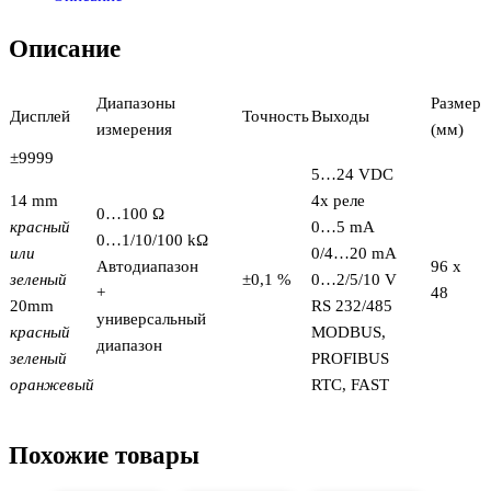
Описание
Диапазоны
Размер
Дисплей
Точность
Выходы
измерения
(мм)
±9999
5…24 VDC
14 mm
4x реле
0…100 Ω
красный
0…5 mA
0…1/10/100 kΩ
или
0/4…20 mA
Aвтодиапазон
96 x
зеленый
±0,1 %
0…2/5/10 V
+
48
20mm
RS 232/485
универсальный
красный
MODBUS,
диапазон
зеленый
PROFIBUS
оранжевый
RTC, FAST
Похожие товары