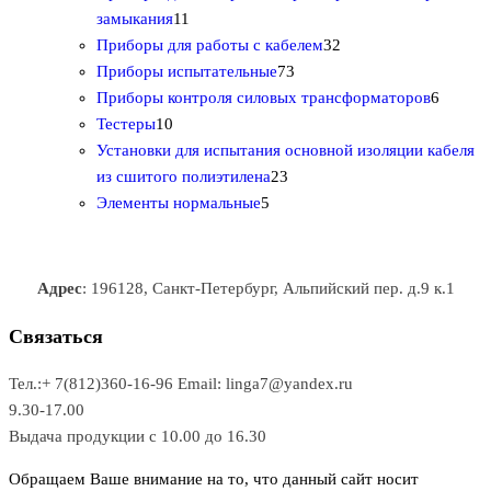
1
в
а
т
т
р
в
замыкания
11
1
р
о
о
о
3
а
Приборы для работы с кабелем
32
т
а
в
в
7
в
2
р
Приборы испытательные
73
о
а
а
3
т
а
6
Приборы контроля силовых трансформаторов
6
1
в
р
р
т
о
т
Тестеры
10
0
а
о
о
о
в
о
Установки для испытания основной изоляции кабеля
т
р
в
в
2
в
а
в
из сшитого полиэтилена
23
о
о
5
3
а
р
а
Элементы нормальные
5
в
в
т
т
р
а
р
а
о
о
а
о
р
в
в
в
Адрес
: 196128, Санкт-Петербург, Альпийский пер. д.9 к.1
о
а
а
в
р
р
Связаться
о
а
Тел.:+ 7(812)360-16-96
Email: linga7@yandex.ru
в
9.30-17.00
Выдача продукции с 10.00 до 16.30
Обращаем Ваше внимание на то, что данный сайт носит