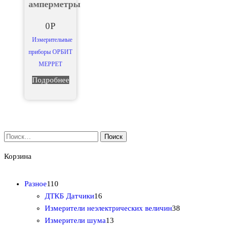
амперметры
0
Р
Измерительные
приборы ОРБИТ
МЕРРЕТ
Подробнее
Найти:
Корзина
1
Разное
110
1
1
ДТКБ Датчики
16
0
6
3
Измерители неэлектрических величин
38
т
т
1
8
Измерители шума
13