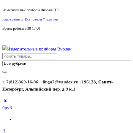
Перейти
Измерительные приборы Виолан СПб
к
Карта сайта
//
Все товары
//
Корзина
содержимому
Время работы 9:30-17:00
Измерительные приборы Виолан
+ 7(812)360-16-96
|
linga7@yandex.ru
| 196128, Санкт-
Петербург, Альпийский пер. д.9 к.1
0
0руб.