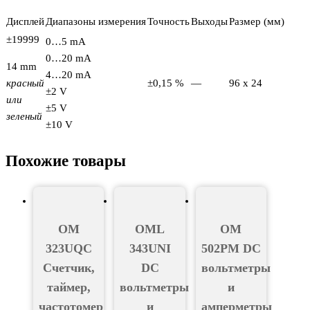
Дисплей
Диапазоны измерения
Точность
Выходы
Размер (мм)
±19999
0…5 mA
0…20 mA
14 mm
4…20 mA
красный
±0,15 %
—
96 x 24
±2 V
или
±5 V
зеленый
±10 V
Похожие товары
OM
OML
OM
323UQC
343UNI
502PM DC
Счетчик,
DC
вольтметры
таймер,
вольтметры
и
частотомер
и
амперметры