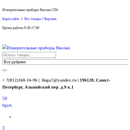
Перейти
Измерительные приборы Виолан СПб
к
Карта сайта
//
Все товары
//
Корзина
содержимому
Время работы 9:30-17:00
Измерительные приборы Виолан
+ 7(812)360-16-96
|
linga7@yandex.ru
| 196128, Санкт-
Петербург, Альпийский пер. д.9 к.1
0
0руб.