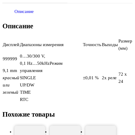
Описание
Описание
Размер
Дисплей
Диапазоны измерения
Точность
Выходы
(мм)
0…30/300 V,
999999
0,1 Hz…50kHzРежим
9,1 mm
управления
72 x
красный
SINGLE
±0,01 %
2x реле
24
или
UP/DW
зеленый
TIME
RTC
Похожие товары