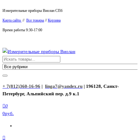
Перейти
Измерительные приборы Виолан СПб
к
Карта сайта
//
Все товары
//
Корзина
содержимому
Время работы 9:30-17:00
Измерительные приборы Виолан
+ 7(812)360-16-96
|
linga7@yandex.ru
| 196128, Санкт-
Петербург, Альпийский пер. д.9 к.1
0
0руб.