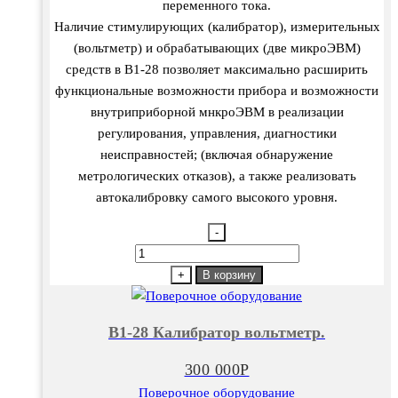
переменного тока.
Наличие стимулирующих (калибратор), измерительных
(вольтметр) и обрабатывающих (две микроЭВМ)
средств в В1-28 позволяет максимально расширить
функциональные возможности прибора и возможности
внутриприборной мнкроЭВМ в реализации
регулирования, управления, диагностики
неисправностей; (включая обнаружение
метрологических отказов), а также реализовать
автокалибровку самого высокого уровня.
-
Количество
товара
+
В корзину
В1-
28
В1-28 Калибратор вольтметр.
Калибратор
вольтметр.
300 000
Р
Поверочное оборудование