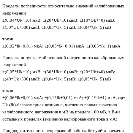
Пределы погрешности относительно значений калиброванных
напряжений
±(0,04*Uk+10) мкВ; ±(20*Uk+10) мкВ; ±(10*Uk+40) мкВ;
±(30*Uk+500) мкВ; ±(0,03*Uk+5) мВ; ±(0,04*Uk+5) мВ
токов
±(0,02*lk+0,01) мкА; ±(0,05*lk+0,01) мкА; ±(0,05*lk+1) мкА
Пределы допускаемой основной погрешности калиброванных
напряжений
±(0,05*Uk+10) мкВ; ±(30*Uk+10) мкВ; ±(20*Uk+40) мкВ;
±(40*Uk+500) мкВ; ±(0,04*Uk+5) мВ; ±(0,05*Uk+5) мВ
токов
±(0,06*lk+0,01) мкА; ±(0,1*lk+0,01) мкА; ±(0,1*lk+1) мкА, где:
Uk (lk)-безразмерная величина, численно равная значению
калиброванного напряжения в мВ на пределе 100 мВ, в В-на
остальных пределах (значению калиброванного тока в мА)
Продлоджительность непрерывной работы без учёта времени