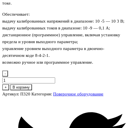
токе.
Обеспечивает:
выдачу калиброванных напряжений в диапазоне: 10 -5 — 10 3 В;
выдачу калиброванных токов в диапазоне: 10 -9 — 0,1 А;
дистанционное (программное) управление, включая установку
предела и уровня выходного параметра;
управление уровнем выходного параметра в двоично-
десятичном коде 8-4-2-1.
возможно ручное или программное управление.
-
Количество
товара
+
В корзину
П320
Артикул:
П320
Категория:
Поверочное оборудование
Калибратор