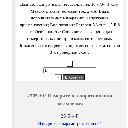
Диапазон сопротивления заземления: 10 мОм-1 кОм;
Максимальный тестовый ток: 2 мА; Виды
дополнительных измерений: Напряжение
прикосновения; Вид питания: Батарея AA тип 1,5 В 8
шт.; Особенности: Соединительные провода и
измерительные штыри в комплекте поставки.
Возможность измерения сопротивления заземления по
3-х проводной схеме
-
Количество
товара
+
В корзину
2705
ER
2705 ER Измеритель сопротивления
Измеритель
заземления
сопротивления
заземления
25 544
Р
Измерители параметров эл. цепей