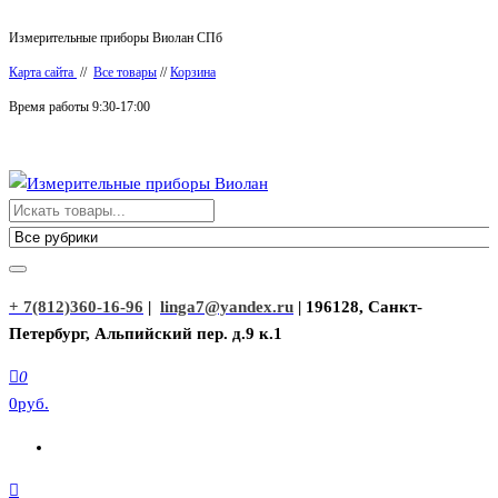
Перейти
Измерительные приборы Виолан СПб
к
Карта сайта
//
Все товары
//
Корзина
содержимому
Время работы 9:30-17:00
Измерительные приборы Виолан
+ 7(812)360-16-96
|
linga7@yandex.ru
| 196128, Санкт-
Петербург, Альпийский пер. д.9 к.1
0
0руб.