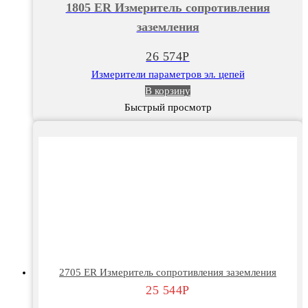
1805 ER Измеритель сопротивления
Измеритель
заземления
сопротивления
заземления
26 574
Р
Измерители параметров эл. цепей
В корзину
Быстрый просмотр
2705 ER Измеритель сопротивления заземления
25 544
Р