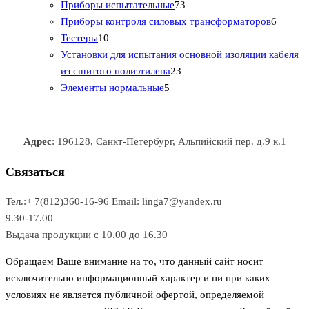
т
а
в
в
7
в
2
р
Приборы испытательные
73
о
а
а
3
т
а
6
Приборы контроля силовых трансформаторов
6
1
в
р
р
т
о
т
Тестеры
10
0
а
о
о
о
в
о
Установки для испытания основной изоляции кабеля
т
р
в
в
2
в
а
в
из сшитого полиэтилена
23
о
о
5
3
а
р
а
Элементы нормальные
5
в
в
т
т
р
а
р
а
о
о
а
о
р
в
в
в
Адрес
: 196128, Санкт-Петербург, Альпийский пер. д.9 к.1
о
а
а
в
р
р
Связаться
о
а
Тел.:+ 7(812)360-16-96
Email: linga7@yandex.ru
в
9.30-17.00
Выдача продукции с 10.00 до 16.30
Обращаем Ваше внимание на то, что данный сайт носит
исключительно информационный характер и ни при каких
условиях не является публичной офертой, определяемой