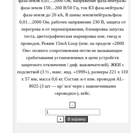
фаза-земля 0,01…2000 Ом, напряжение фаза-нейтраль/
фаза-земля 150…260 В/50 Гц, ток КЗ фаза-нейтраль/
фаза-земля до 20 кА, R шины земля/нейтраль/фаза
0,01…2000 Ом, рабочее напряжение 230 В, защита от
перегрева и от перенапряжения, блокировка запуска
теста, цветографическая маркировка изм. гнезд и
проводов. Режим 15mA Loop (изм. на пределе «2000
Ом» полного сопротивления петли не вызывающее
срабатывания установленных в цепи устройств
защитного отключения / диф. выключателей). ЖКИ с
подсветкой (3 ½ , макс. инд. «1999»), размеры 221 х 110
х 57 мм, масса 0,6 кг. Состав: к-т изм. проводов AL-
8025 (3 шт — кр/ зел/ черн с наконечниками
«крокодил»), кейс.
-
Количество
товара
+
В корзину
8025