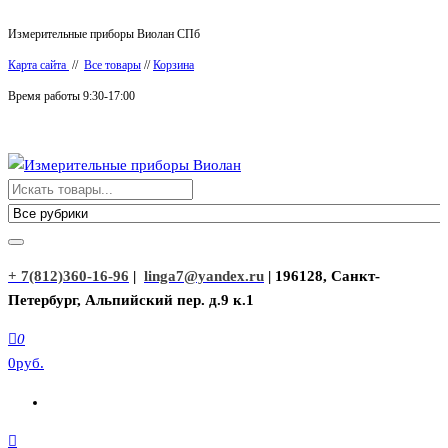
Перейти
Измерительные приборы Виолан СПб
к
Карта сайта
//
Все товары
//
Корзина
содержимому
Время работы 9:30-17:00
Измерительные приборы Виолан
+ 7(812)360-16-96
|
linga7@yandex.ru
| 196128, Санкт-
Петербург, Альпийский пер. д.9 к.1
0
0руб.