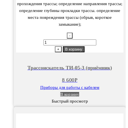
прохождения трассы; определение направления трассы;
определение глубины прокладки трассы. определение
места повреждения трассы (обрыв, короткое
замыкание);
-
Количество
товара
+
В корзину
Трассоискатель
ТИ-05-
Трассоискатель ТИ-05-3 (приёмник)
3
(приёмник)
8 600
Р
Приборы для работы с кабелем
В корзину
Быстрый просмотр