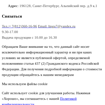
р
в
в
в
Адрес
: 196128, Санкт-Петербург, Альпийский пер. д.9 к.1
о
а
а
в
р
р
Связаться
о
а
Тел.:+ 7(812)360-16-96
Email: linga7@yandex.ru
в
9.30-17.00
Выдача продукции с 10.00 до 16.30
Обращаем Ваше внимание на то, что данный сайт носит
исключительно информационный характер и ни при каких
условиях не является публичной офертой, определяемой
положениями статьи 437 (2) Гражданского кодекса Российской
Федерации. Для получения подробной информации о стоимости
продукции обращайтесь к нашим менеджерам
Мы используем файлы cookie
Сайт использует cookie для улучшения работы. Нажимая
«Хорошо», вы соглашаетесь с нашей
Политикой
конфиденциальности
.