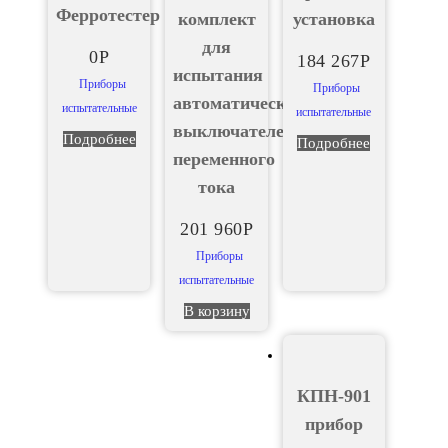
Ферротестер
комплект
установка
для
0
Р
184 267
Р
испытания
Приборы
Приборы
автоматических
испытательные
испытательные
выключателей
Подробнее
Подробнее
переменного
тока
201 960
Р
Приборы
испытательные
В корзину
КПН-901
прибор