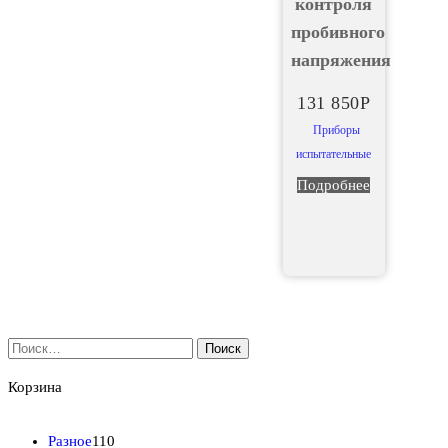
контроля
пробивного
напряжения
131 850
Р
Приборы
испытательные
Подробнее
Найти:
Корзина
1
Разное
110