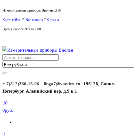
Перейти
Измерительные приборы Виолан СПб
к
Карта сайта
//
Все товары
//
Корзина
содержимому
Время работы 9:30-17:00
Измерительные приборы Виолан
+ 7(812)360-16-96
|
linga7@yandex.ru
| 196128, Санкт-
Петербург, Альпийский пер. д.9 к.1
0
0руб.