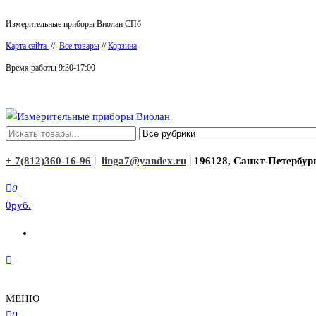
Перейти
Измерительные приборы Виолан СПб
к
Карта сайта
//
Все товары
//
Корзина
содержимому
Время работы 9:30-17:00
Измерительные приборы Виолан
+ 7(812)360-16-96
|
linga7@yandex.ru
| 196128, Санкт-Петербург
0
0руб.
МЕНЮ
0