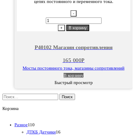
цепях постоянного и переменного тока.
-
Количество
товара
+
В корзину
Р40102
Магазин
Р40102 Магазин сопротивления
сопротивления
165 000
Р
Мосты постоянного тока, магазины сопротивлений
В корзину
Быстрый просмотр
Найти:
Корзина
1
Разное
110
1
1
ДТКБ Датчики
16