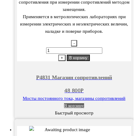
сопротивления при измерении сопротивлений методом
замещения.
Применяется в метрологических лабораториях при
измерении электрических и неэлектрических величин,
наладке и поверке приборов.
-
Количество
товара
+
В корзину
Р4831
Магазин
Р4831 Магазин сопротивлений
сопротивлений
48 800
Р
Мосты постоянного тока, магазины сопротивлений
В корзину
Быстрый просмотр