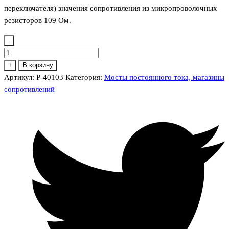
переключателя) значения сопротивления из микропроволочных
резисторов 109 Ом.
-
Количество
товара
+
В корзину
Р-40103
Артикул:
Р-40103
Категория:
Мосты постоянного тока, магазины
Магазин
сопротивлений
сопротивления