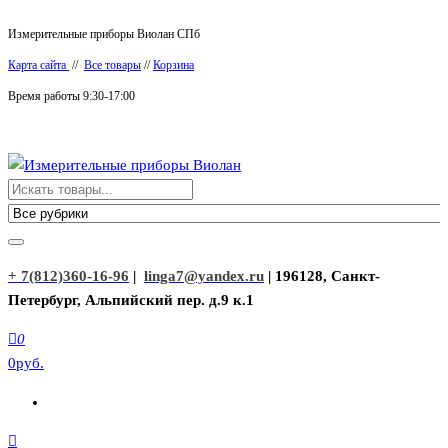
Перейти
Измерительные приборы Виолан СПб
к
Карта сайта
//
Все товары
//
Корзина
содержимому
Время работы 9:30-17:00
Измерительные приборы Виолан
+ 7(812)360-16-96
|
linga7@yandex.ru
| 196128, Санкт-
Петербург, Альпийский пер. д.9 к.1
0
0руб.