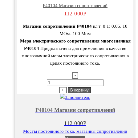
Р40104 Магазин сопротивлений
112 000
Р
Магазин сопротивлений Р40104
кл.т. 0,1; 0,05, 10
МОм- 100 Мом
Мера электрического сопротивления многозначная
Р40104
Предназначена для применения в качестве
многозначной меры электрического сопротивления в
цепях постоянного тока.
-
Количество
товара
+
В корзину
Р40104
Магазин
Р40104 Магазин сопротивлений
сопротивлений
112 000
Р
Мосты постоянного тока, магазины сопротивлений