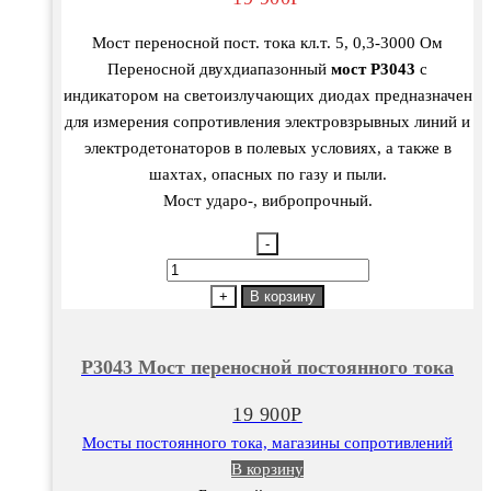
Мост переносной пост. тока кл.т. 5, 0,3-3000 Ом
Переносной двухдиапазонный
мост Р3043
с
индикатором на светоизлучающих диодах предназначен
для измерения сопротивления электровзрывных линий и
электродетонаторов в полевых условиях, а также в
шахтах, опасных по газу и пыли.
Мост ударо-, вибропрочный.
-
Количество
товара
+
В корзину
Р3043
Мост
Р3043 Мост переносной постоянного тока
переносной
постоянного
19 900
Р
тока
Мосты постоянного тока, магазины сопротивлений
В корзину