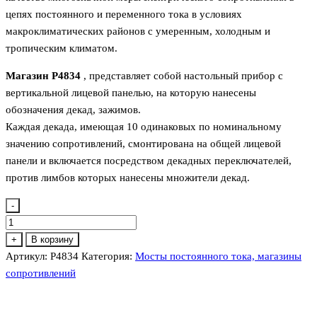
цепях постоянного и переменного тока в условиях
макроклиматических районов с умеренным, холодным и
тропическим климатом.
Магазин Р4834
, представляет собой настольный прибор с
вертикальной лицевой панелью, на которую нанесены
обозначения декад, зажимов.
Каждая декада, имеющая 10 одинаковых по номинальному
значению сопротивлений, смонтирована на общей лице­вой
панели и включается посредством декадных переключа­телей,
против лимбов которых нанесены множители декад.
-
Количество
товара
+
В корзину
Р4834
Артикул:
Р4834
Категория:
Мосты постоянного тока, магазины
Магазин
сопротивлений
сопротивлений