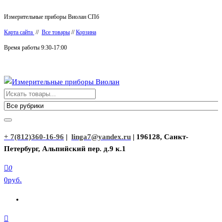
Перейти
Измерительные приборы Виолан СПб
к
Карта сайта
//
Все товары
//
Корзина
содержимому
Время работы 9:30-17:00
Измерительные приборы Виолан
+ 7(812)360-16-96
|
linga7@yandex.ru
| 196128, Санкт-
Петербург, Альпийский пер. д.9 к.1
0
0руб.