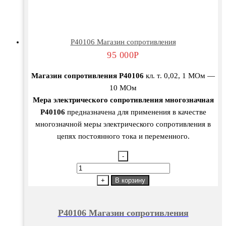
Р40106 Магазин сопротивления
95 000
Р
Магазин сопротивления Р40106
кл. т. 0,02, 1 МОм —
10 МОм
Мера электрического сопротивления многозначная
Р40106
предназначена для применения в качестве
многозначной меры электрического сопротивления в
цепях постоянного тока и переменного.
-
Количество
товара
+
В корзину
Р40106
Магазин
Р40106 Магазин сопротивления
сопротивления