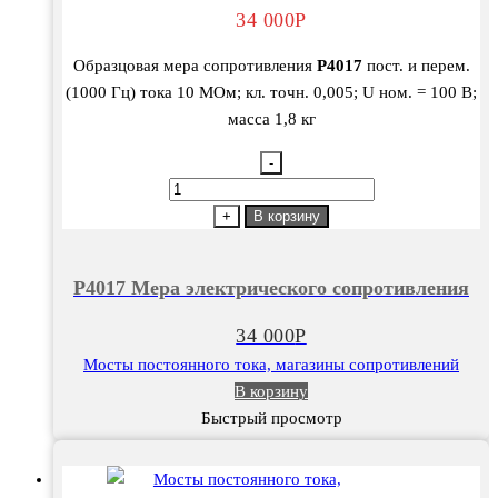
34 000
Р
Образцовая мера сопротивления
Р4017
пост. и перем.
(1000 Гц) тока 10 МОм; кл. точн. 0,005; U ном. = 100 В;
масса 1,8 кг
-
Количество
товара
+
В корзину
Р4017
Мера
Р4017 Мера электрического сопротивления
электрического
сопротивления
34 000
Р
Мосты постоянного тока, магазины сопротивлений
В корзину
Быстрый просмотр