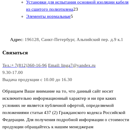
0
а
о
о
о
в
о
Установки для испытания основной изоляции кабеля
т
р
в
в
2
в
а
в
из сшитого полиэтилена
23
о
о
5
3
а
р
а
Элементы нормальные
5
в
в
т
т
р
а
р
а
о
о
а
о
р
в
в
в
Адрес
: 196128, Санкт-Петербург, Альпийский пер. д.9 к.1
о
а
а
в
р
р
Связаться
о
а
Тел.:+ 7(812)360-16-96
Email: linga7@yandex.ru
в
9.30-17.00
Выдача продукции с 10.00 до 16.30
Обращаем Ваше внимание на то, что данный сайт носит
исключительно информационный характер и ни при каких
условиях не является публичной офертой, определяемой
положениями статьи 437 (2) Гражданского кодекса Российской
Федерации. Для получения подробной информации о стоимости
продукции обращайтесь к нашим менеджерам