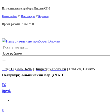
Перейти
Измерительные приборы Виолан СПб
к
Карта сайта
//
Все товары
//
Корзина
содержимому
Время работы 9:30-17:00
Измерительные приборы Виолан
+ 7(812)360-16-96
|
linga7@yandex.ru
| 196128, Санкт-
Петербург, Альпийский пер. д.9 к.1
0
0руб.