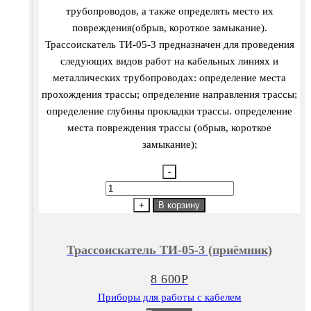
трубопроводов, а также определять место их
повреждения(обрыв, короткое замыкание).
Трассоискатель ТИ-05-3 предназначен для проведения
следующих видов работ на кабельных линиях и
металлических трубопроводах: определение места
прохождения трассы; определение направления трассы;
определение глубины прокладки трассы. определение
места повреждения трассы (обрыв, короткое
замыкание);
-
Количество
товара
+
В корзину
Трассоискатель
ТИ-05-
Трассоискатель ТИ-05-3 (приёмник)
3
(приёмник)
8 600
Р
Приборы для работы с кабелем