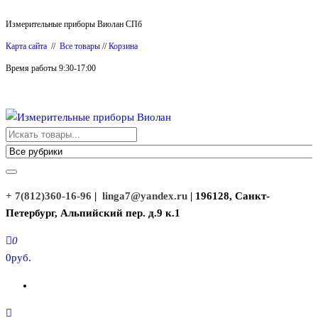
Перейти
Измерительные приборы Виолан СПб
к
Карта сайта
//
Все товары
//
Корзина
содержимому
Время работы 9:30-17:00
Измерительные приборы Виолан
+ 7(812)360-16-96
|
linga7@yandex.ru
| 196128, Санкт-
Петербург, Альпийский пер. д.9 к.1
0
0руб.