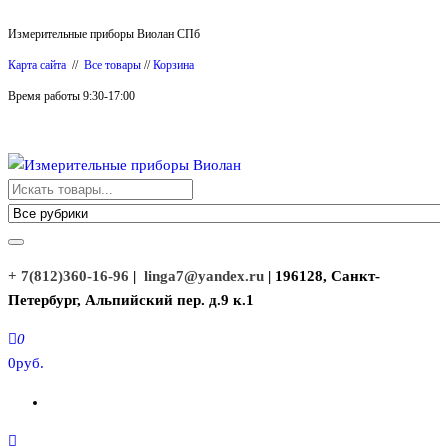
Перейти
Измерительные приборы Виолан СПб
к
Карта сайта
//
Все товары
//
Корзина
содержимому
Время работы 9:30-17:00
Измерительные приборы Виолан
+ 7(812)360-16-96
|
linga7@yandex.ru
| 196128, Санкт-
Петербург, Альпийский пер. д.9 к.1
0
0руб.