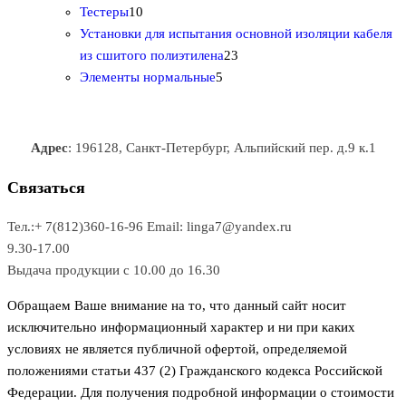
1
в
р
р
т
о
т
Тестеры
10
0
а
о
о
о
в
о
Установки для испытания основной изоляции кабеля
т
р
в
в
2
в
а
в
из сшитого полиэтилена
23
о
о
5
3
а
р
а
Элементы нормальные
5
в
в
т
т
р
а
р
а
о
о
а
о
р
в
в
в
Адрес
: 196128, Санкт-Петербург, Альпийский пер. д.9 к.1
о
а
а
в
р
р
Связаться
о
а
Тел.:+ 7(812)360-16-96
Email: linga7@yandex.ru
в
9.30-17.00
Выдача продукции с 10.00 до 16.30
Обращаем Ваше внимание на то, что данный сайт носит
исключительно информационный характер и ни при каких
условиях не является публичной офертой, определяемой
положениями статьи 437 (2) Гражданского кодекса Российской
Федерации. Для получения подробной информации о стоимости