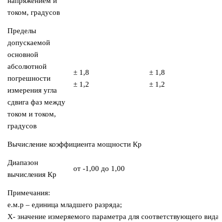
напряжением и
током, градусов
Пределы
допускаемой
основной
абсолютной
± 1,8
± 1,8
погрешности
± 1,2
± 1,2
измерения угла
сдвига фаз между
током и током,
градусов
Вычисление коэффициента мощности Кр
Диапазон
от -1,00 до 1,00
вычисления Кр
Примечания:
е.м.р – единица младшего разряда;
Х- значение измеряемого параметра для соответствующего вида