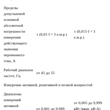
Пределы
допускаемой
основной
абсолютной
погрешности
± (0,015·I + 3
± (0,01·I + 3 е.м.р.)
измерения
е.м.р.)
действующего
значения
переменного
тока, А
Рабочий диапазон
от 45 до 55
частот, Гц
Измерение активной, реактивной и полной мощностей
Диапазоны
измерений
от 0,005 до 9,999
активной
от 0,001 до 9,999
кВт (квар, кВ·А)