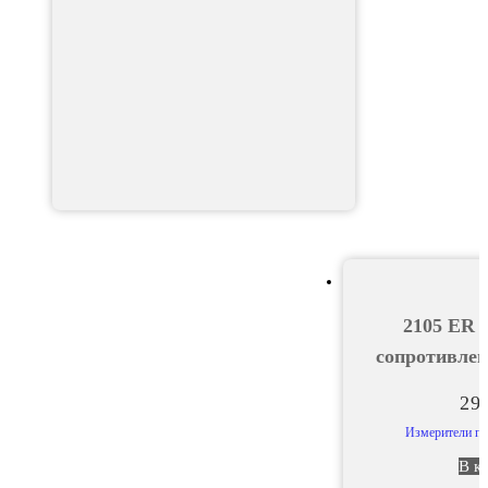
2105 ER 
сопротивлен
29
Измерители па
В к