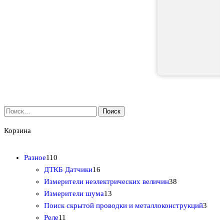
Найти:
Корзина
1
Разное
110
1
1
ДТКБ Датчики
16
0
6
3
Измерители неэлектрических величин
38
т
т
1
8
Измерители шума
13
о
о
3
т
3
Поиск скрытой проводки и металлоконструкций
3
в
1
в
т
о
т
Реле
11