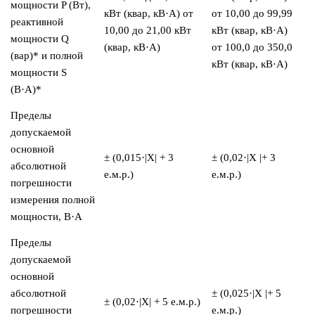
мощности P (Вт),
кВт (квар, кВ·А) от
от 10,00 до 99,99
реактивной
10,00 до 21,00 кВт
кВт (квар, кВ·А)
мощности Q
(квар, кВ·А)
от 100,0 до 350,0
(вар)* и полной
кВт (квар, кВ·А)
мощности S
(В·А)*
Пределы
допускаемой
основной
± (0,015·|X| + 3
± (0,02·|X |+ 3
абсолютной
е.м.р.)
е.м.р.)
погрешности
измерения полной
мощности, В·А
Пределы
допускаемой
основной
абсолютной
± (0,025·|X |+ 5
± (0,02·|X| + 5 е.м.р.)
погрешности
е.м.р.)