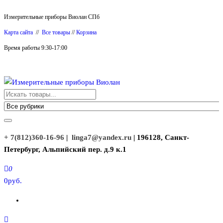
Перейти
Измерительные приборы Виолан СПб
к
Карта сайта
//
Все товары
//
Корзина
содержимому
Время работы 9:30-17:00
Измерительные приборы Виолан
+ 7(812)360-16-96
|
linga7@yandex.ru
| 196128, Санкт-
Петербург, Альпийский пер. д.9 к.1
0
0руб.