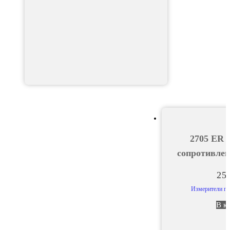
2705 ER 
сопротивлен
25
Измерители па
В к