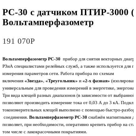
РС-30 с датчиком ПТИР-3000 (
Вольтамперфазометр
191 070
Р
Вольтамперфазометр РС-30
прибор для снятия векторных диагр
РЗиА специалистами релейных служб, а также используется для п
измерения параметров сети. Работа прибора по схемам
включения
«Звезда»
,
«Треугольник»
и
«2-х фазная»
(изолированн
универсальным для проведения измерений в энергетикe, энергонад
Три вида клещей разных диапазонов (в зависимости от выбранной
позволяют производить измерение тока от 0,03 А до 3 кА. Подкл
токоизмeрительных клещей выполнено c помощью быстро-разбор
соединения.
Вольтамперфазометр РС-30
снабжён магнитными де
позволяет, при необходимости, оперативно крепить прибор на ста
том числе с лакокрасочными покрытиями.