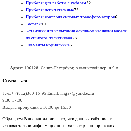
1
р
о
о
о
3
а
Приборы для работы с кабелем
32
т
а
в
в
7
в
2
р
Приборы испытательные
73
о
а
а
3
т
а
6
Приборы контроля силовых трансформаторов
6
1
в
р
р
т
о
т
Тестеры
10
0
а
о
о
о
в
о
Установки для испытания основной изоляции кабеля
т
р
в
в
2
в
а
в
из сшитого полиэтилена
23
о
о
5
3
а
р
а
Элементы нормальные
5
в
в
т
т
р
а
р
а
о
о
а
о
р
в
в
в
Адрес
: 196128, Санкт-Петербург, Альпийский пер. д.9 к.1
о
а
а
в
р
р
Связаться
о
а
Тел.:+ 7(812)360-16-96
Email: linga7@yandex.ru
в
9.30-17.00
Выдача продукции с 10.00 до 16.30
Обращаем Ваше внимание на то, что данный сайт носит
исключительно информационный характер и ни при каких