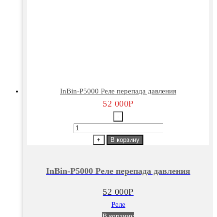
InBin-P5000 Реле перепада давления
52 000
Р
-
Количество
товара
+
В корзину
InBin-
P5000
InBin-P5000 Реле перепада давления
Реле
перепада
52 000
Р
давления
Реле
В корзину