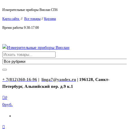
Перейти
Измерительные приборы Виолан СПб
к
Карта сайта
//
Все товары
//
Корзина
содержимому
Время работы 9:30-17:00
Измерительные приборы Виолан
+ 7(812)360-16-96
|
linga7@yandex.ru
| 196128, Санкт-
Петербург, Альпийский пер. д.9 к.1
0
0руб.