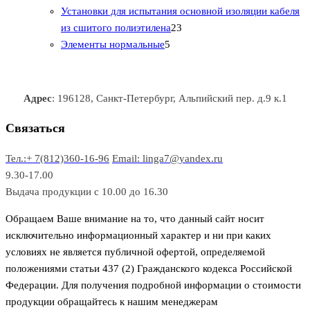
0
а
о
о
о
в
о
Установки для испытания основной изоляции кабеля
т
р
в
в
2
в
а
в
из сшитого полиэтилена
23
о
о
5
3
а
р
а
Элементы нормальные
5
в
в
т
т
р
а
р
а
о
о
а
о
р
в
в
в
Адрес
: 196128, Санкт-Петербург, Альпийский пер. д.9 к.1
о
а
а
в
р
р
Связаться
о
а
Тел.:+ 7(812)360-16-96
Email: linga7@yandex.ru
в
9.30-17.00
Выдача продукции с 10.00 до 16.30
Обращаем Ваше внимание на то, что данный сайт носит
исключительно информационный характер и ни при каких
условиях не является публичной офертой, определяемой
положениями статьи 437 (2) Гражданского кодекса Российской
Федерации. Для получения подробной информации о стоимости
продукции обращайтесь к нашим менеджерам