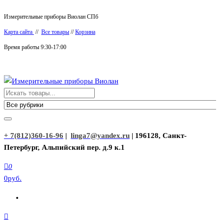
Перейти
Измерительные приборы Виолан СПб
к
Карта сайта
//
Все товары
//
Корзина
содержимому
Время работы 9:30-17:00
Измерительные приборы Виолан
+ 7(812)360-16-96
|
linga7@yandex.ru
| 196128, Санкт-
Петербург, Альпийский пер. д.9 к.1
0
0руб.