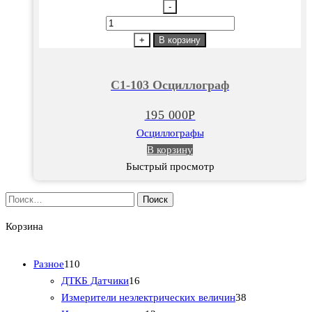
-
Количество
товара
+
В корзину
C1-
103
C1-103 Осциллограф
Осциллограф
195 000
Р
Осциллографы
В корзину
Быстрый просмотр
Найти:
Корзина
1
Разное
110
1
1
ДТКБ Датчики
16
0
6
3
Измерители неэлектрических величин
38