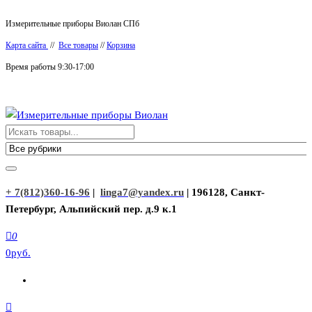
Перейти
Измерительные приборы Виолан СПб
к
Карта сайта
//
Все товары
//
Корзина
содержимому
Время работы 9:30-17:00
Измерительные приборы Виолан
+ 7(812)360-16-96
|
linga7@yandex.ru
| 196128, Санкт-
Петербург, Альпийский пер. д.9 к.1
0
0руб.