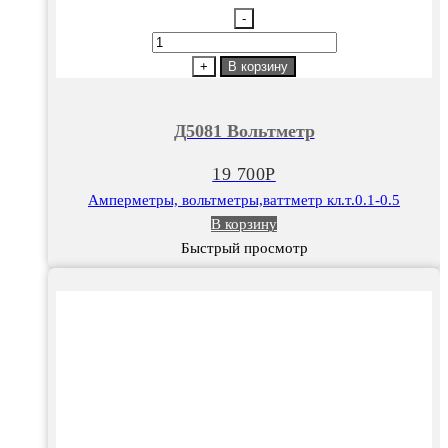
-
Количество
товара
+
В корзину
Д5081
Вольтметр
Д5081 Вольтметр
19 700
Р
Амперметры, вольтметры,ваттметр кл.т.0.1-0.5
В корзину
Быстрый просмотр