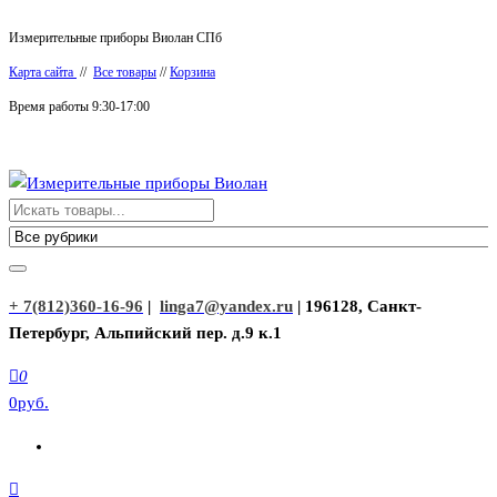
Перейти
Измерительные приборы Виолан СПб
к
Карта сайта
//
Все товары
//
Корзина
содержимому
Время работы 9:30-17:00
Измерительные приборы Виолан
+ 7(812)360-16-96
|
linga7@yandex.ru
| 196128, Санкт-
Петербург, Альпийский пер. д.9 к.1
0
0руб.