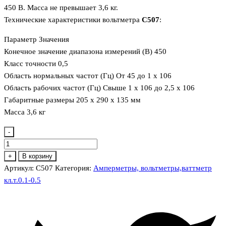
450 В. Масса не превышает 3,6 кг.
Технические характеристики вольтметра
С507
:
Параметр Значения
Конечное значение диапазона измерений (В) 450
Класс точности 0,5
Область нормальных частот (Гц) От 45 до 1 х 106
Область рабочих частот (Гц) Свыше 1 х 106 до 2,5 х 106
Габаритные размеры 205 х 290 х 135 мм
Масса 3,6 кг
-
Количество
товара
+
В корзину
С507
Артикул:
С507
Категория:
Амперметры, вольтметры,ваттметр
Вольтметр
кл.т.0.1-0.5