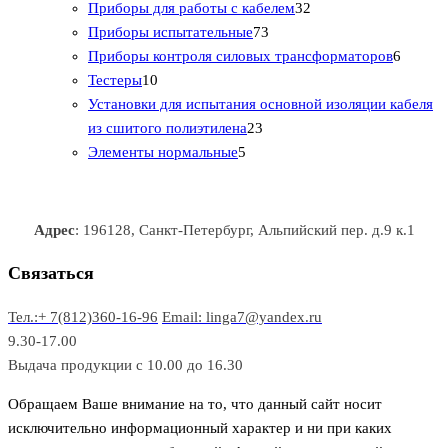
1
р
о
о
о
3
а
Приборы для работы с кабелем
32
т
а
в
в
7
в
2
р
Приборы испытательные
73
о
а
а
3
т
а
6
Приборы контроля силовых трансформаторов
6
1
в
р
р
т
о
т
Тестеры
10
0
а
о
о
о
в
о
Установки для испытания основной изоляции кабеля
т
р
в
в
2
в
а
в
из сшитого полиэтилена
23
о
о
5
3
а
р
а
Элементы нормальные
5
в
в
т
т
р
а
р
а
о
о
а
о
р
в
в
в
Адрес
: 196128, Санкт-Петербург, Альпийский пер. д.9 к.1
о
а
а
в
р
р
Связаться
о
а
Тел.:+ 7(812)360-16-96
Email: linga7@yandex.ru
в
9.30-17.00
Выдача продукции с 10.00 до 16.30
Обращаем Ваше внимание на то, что данный сайт носит
исключительно информационный характер и ни при каких