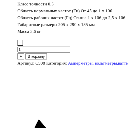
Класс точности 0,5
Область нормальных частот (Гц) От 45 до 1 х 106
Область рабочих частот (Гц) Свыше 1 х 106 до 2,5 х 106
Габаритные размеры 205 х 290 х 135 мм
Масса 3,6 кг
-
Количество
товара
+
В корзину
С508
Артикул:
С508
Категория:
Амперметры, вольтметры,ваттме
Вольтметр