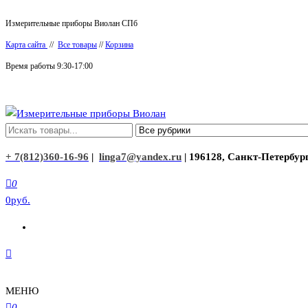
Перейти
Измерительные приборы Виолан СПб
к
Карта сайта
//
Все товары
//
Корзина
содержимому
Время работы 9:30-17:00
Измерительные приборы Виолан
+ 7(812)360-16-96
|
linga7@yandex.ru
| 196128, Санкт-Петербург
0
0руб.
МЕНЮ
0