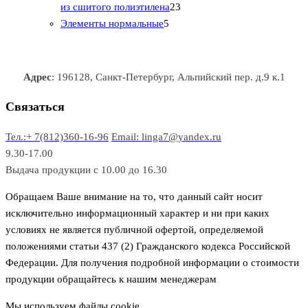
т
р
в
в
2
в
а
в
из сшитого полиэтилена
23
о
о
5
3
а
р
а
Элементы нормальные
5
в
в
т
т
р
а
р
а
о
о
а
о
р
в
в
в
Адрес
: 196128, Санкт-Петербург, Альпийский пер. д.9 к.1
о
а
а
в
р
р
Связаться
о
а
Тел.:+ 7(812)360-16-96
Email: linga7@yandex.ru
в
9.30-17.00
Выдача продукции с 10.00 до 16.30
Обращаем Ваше внимание на то, что данный сайт носит
исключительно информационный характер и ни при каких
условиях не является публичной офертой, определяемой
положениями статьи 437 (2) Гражданского кодекса Российской
Федерации. Для получения подробной информации о стоимости
продукции обращайтесь к нашим менеджерам
Мы используем файлы cookie