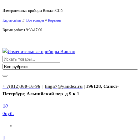
Перейти
Измерительные приборы Виолан СПб
к
Карта сайта
//
Все товары
//
Корзина
содержимому
Время работы 9:30-17:00
Измерительные приборы Виолан
+ 7(812)360-16-96
|
linga7@yandex.ru
| 196128, Санкт-
Петербург, Альпийский пер. д.9 к.1
0
0руб.