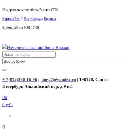
Перейти
Измерительные приборы Виолан СПб
к
Карта сайта
//
Все товары
//
Корзина
содержимому
Время работы 9:30-17:00
Измерительные приборы Виолан
+ 7(812)360-16-96
|
linga7@yandex.ru
| 196128, Санкт-
Петербург, Альпийский пер. д.9 к.1
0
0руб.