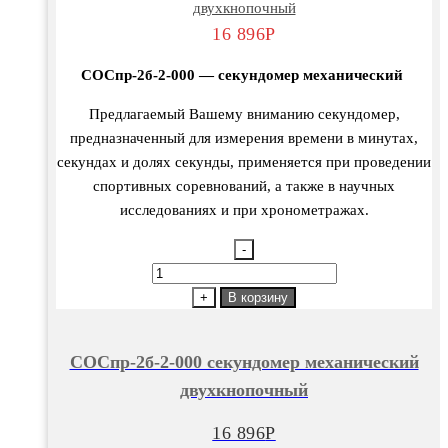
двухкнопочный
16 896
Р
СОСпр-2б-2-000 — секундомер механический
Предлагаемый Вашему вниманию секундомер,
предназначенный для измерения времени в минутах,
секундах и долях секунды, применяется при проведении
спортивных соревнований, а также в научных
исследованиях и при хронометражах.
-
Количество
товара
+
В корзину
СОСпр-2б-2-
000
СОСпр-2б-2-000 секундомер механический
секундомер
двухкнопочный
механический
двухкнопочный
16 896
Р