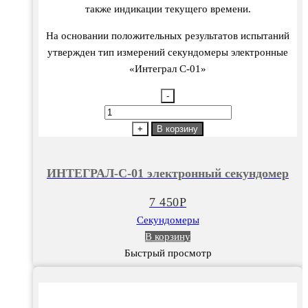
также индикации текущего времени.
На основании положительных результатов испытаний
утвержден тип измерений секундомеры электронные
«Интеграл С-01»
-
Количество
товара
+
В корзину
ИНТЕГРАЛ-
С-01
ИНТЕГРАЛ-С-01 электронный секундомер
электронный
секундомер
7 450
Р
Секундомеры
В корзину
Быстрый просмотр