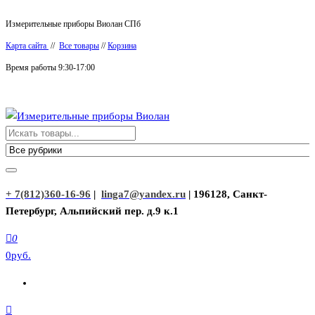
Перейти
Измерительные приборы Виолан СПб
к
Карта сайта
//
Все товары
//
Корзина
содержимому
Время работы 9:30-17:00
Измерительные приборы Виолан
+ 7(812)360-16-96
|
linga7@yandex.ru
| 196128, Санкт-
Петербург, Альпийский пер. д.9 к.1
0
0руб.