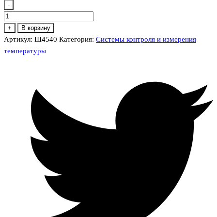
-
Количество
товара
+
В корзину
Ш4540
Артикул:
Ш4540
Категория:
Системы контроля и измерения
/
температуры
Ш4540/1
Милливольтметр