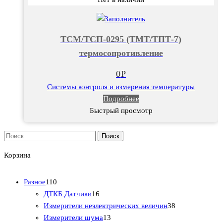
ТСМ/ТСП-0295 (ТМТ/ТПТ-7)
термосопротивление
0
Р
Системы контроля и измерения температуры
Подробнее
Быстрый просмотр
Найти:
Корзина
1
Разное
110
1
1
ДТКБ Датчики
16
0
6
3
Измерители неэлектрических величин
38
т
т
1
8
Измерители шума
13