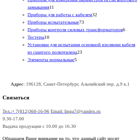
1
в
а
т
т
р
в
замыкания
11
1
р
о
о
о
3
а
Приборы для работы с кабелем
32
т
а
в
в
7
в
2
р
Приборы испытательные
73
о
а
а
3
т
а
6
Приборы контроля силовых трансформаторов
6
1
в
р
р
т
о
т
Тестеры
10
0
а
о
о
о
в
о
Установки для испытания основной изоляции кабеля
т
р
в
в
2
в
а
в
из сшитого полиэтилена
23
о
о
5
3
а
р
а
Элементы нормальные
5
в
в
т
т
р
а
р
а
о
о
а
о
р
в
в
в
Адрес
: 196128, Санкт-Петербург, Альпийский пер. д.9 к.1
о
а
а
в
р
р
Связаться
о
а
Тел.:+ 7(812)360-16-96
Email: linga7@yandex.ru
в
9.30-17.00
Выдача продукции с 10.00 до 16.30
Обращаем Ваше внимание на то, что данный сайт носит