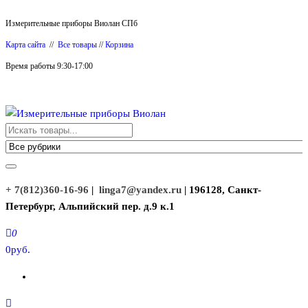
Перейти
Измерительные приборы Виолан СПб
к
Карта сайта
//
Все товары
//
Корзина
содержимому
Время работы 9:30-17:00
Измерительные приборы Виолан
+ 7(812)360-16-96
|
linga7@yandex.ru
| 196128, Санкт-
Петербург, Альпийский пер. д.9 к.1
0
0руб.