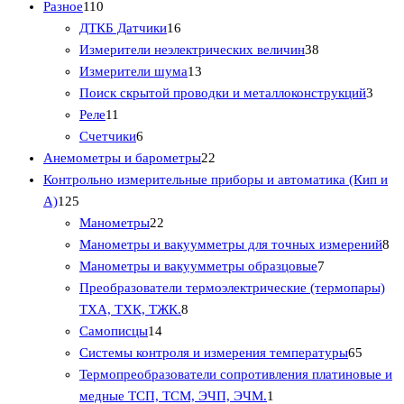
1
Разное
110
1
1
ДТКБ Датчики
16
0
6
3
Измерители неэлектрических величин
38
т
т
1
8
Измерители шума
13
о
о
3
т
3
Поиск скрытой проводки и металлоконструкций
3
в
1
в
т
о
т
Реле
11
а
1
6
а
о
в
о
Счетчики
6
р
т
т
р
в
2
а
в
Анемометры и барометры
22
о
о
о
о
а
2
р
а
Контрольно измерительные приборы и автоматика (Кип и
1
в
в
в
в
р
т
о
р
А)
125
2
а
а
2
о
о
в
а
Манометры
22
5
р
р
2
в
в
8
Манометры и вакуумметры для точных измерений
8
т
о
о
т
а
7
т
Манометры и вакуумметры образцовые
7
о
в
в
о
р
т
о
Преобразователи термоэлектрические (термопары)
в
в
8
а
о
в
ТХА, ТХК, ТЖК.
8
а
1
а
т
в
а
Самописцы
14
р
4
р
о
а
6
р
Системы контроля и измерения температуры
65
о
т
а
в
р
5
о
Термопреобразователи сопротивления платиновые и
в
о
а
1
о
т
в
медные ТСП, ТСМ, ЭЧП, ЭЧМ.
1