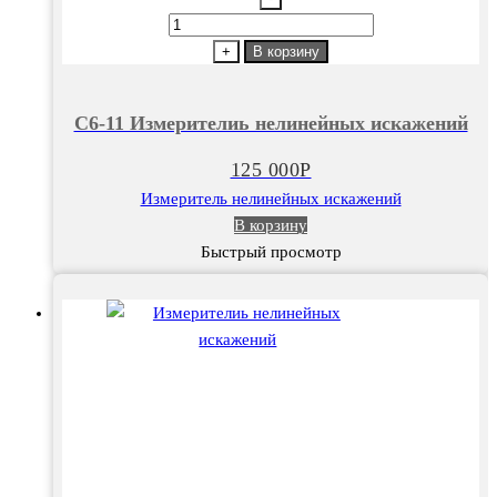
Количество
товара
+
В корзину
С6-
11
С6-11 Измерителиь нелинейных искажений
Измерителиь
нелинейных
125 000
Р
искажений
Измеритель нелинейных искажений
В корзину
Быстрый просмотр