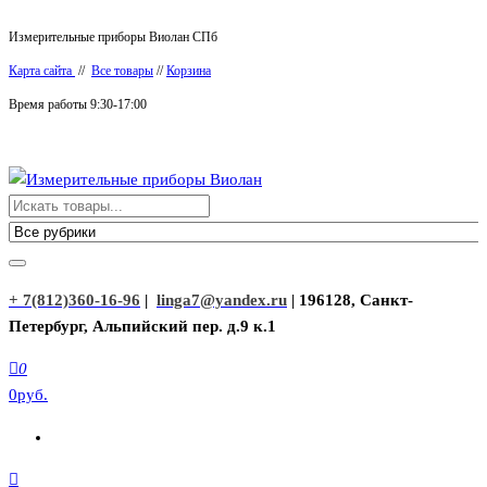
Перейти
Измерительные приборы Виолан СПб
к
Карта сайта
//
Все товары
//
Корзина
содержимому
Время работы 9:30-17:00
Измерительные приборы Виолан
+ 7(812)360-16-96
|
linga7@yandex.ru
| 196128, Санкт-
Петербург, Альпийский пер. д.9 к.1
0
0руб.