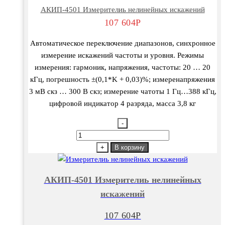
АКИП-4501 Измерителиь нелинейных искажений
107 604
Р
Автоматическое переключение диапазонов, синхронное
измерение искажений частоты и уровня. Режимы
измерения: гармоник, напряжения, частоты: 20 … 20
кГц, погрешность ±(0,1*K + 0,03)%; измеренапряжения
3 мВ скз … 300 В скз; измерение чатоты 1 Гц…388 кГц,
цифровой индикатор 4 разряда, масса 3,8 кг
-
Количество
товара
+
В корзину
АКИП-4501
Измерителиь
АКИП-4501 Измерителиь нелинейных
нелинейных
искажений
искажений
107 604
Р