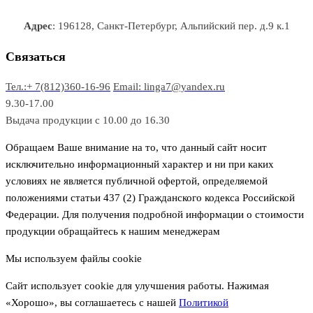
а
о
о
а
о
р
в
в
в
Адрес
: 196128, Санкт-Петербург, Альпийский пер. д.9 к.1
о
а
а
в
р
р
Связаться
о
а
Тел.:+ 7(812)360-16-96
Email: linga7@yandex.ru
в
9.30-17.00
Выдача продукции с 10.00 до 16.30
Обращаем Ваше внимание на то, что данный сайт носит
исключительно информационный характер и ни при каких
условиях не является публичной офертой, определяемой
положениями статьи 437 (2) Гражданского кодекса Российской
Федерации. Для получения подробной информации о стоимости
продукции обращайтесь к нашим менеджерам
Мы используем файлы cookie
Сайт использует cookie для улучшения работы. Нажимая
«Хорошо», вы соглашаетесь с нашей
Политикой