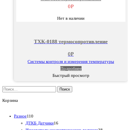
0
Р
Нет в наличии
ТХК-0188 термосопротивление
0
Р
Системы контроля и измерения температуры
Подробнее
Быстрый просмотр
Найти:
Корзина
1
Разное
110
1
1
ДТКБ Датчики
16
0
6
3
Измерители неэлектрических величин
38