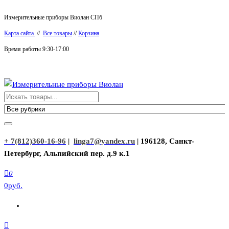
Перейти
Измерительные приборы Виолан СПб
к
Карта сайта
//
Все товары
//
Корзина
содержимому
Время работы 9:30-17:00
Измерительные приборы Виолан
+ 7(812)360-16-96
|
linga7@yandex.ru
| 196128, Санкт-
Петербург, Альпийский пер. д.9 к.1
0
0руб.