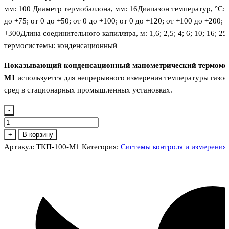
мм:
100
Диаметр термобаллона, мм:
16
Диапазон температур, °C:
о
до +75; от 0 до +50; от 0 до +100; от 0 до +120; от +100 до +200; 
+300
Длина соединительного капилляра, м:
1,6; 2,5; 4; 6; 10; 16; 25
термосистемы:
конденсационный
Показывающий конденсационный манометрический термомет
М1
используется для непрерывного измерения температуры газо
сред в стационарных промышленных установках.
-
Количество
товара
+
В корзину
ТКП-100-
Артикул:
ТКП-100-М1
Категория:
Системы контроля и измерения
М1
термометр
манометрический
показывающий
конденсационный