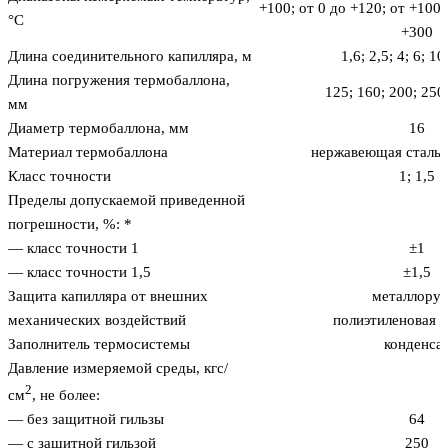
+100; от 0 до +120; от +100 
°С
+300
Длина соединительного капилляра, м
1,6; 2,5; 4; 6; 10
Длина погружения термобаллона,
125; 160; 200; 250
мм
Диаметр термобаллона, мм
16
Материал термобаллона
нержавеющая сталь
Класс точности
1; 1,5
Пределы допускаемой приведенной
погрешности, %: *
— класс точности 1
±1
— класс точности 1,5
±1,5
Защита капилляра от внешних
металлорук
механических воздействий
полиэтиленовая 
Заполнитель термосистемы
конденса
Давление измеряемой среды, кгс/
2
см
, не более:
— без защитной гильзы
64
— с защитной гильзой
250