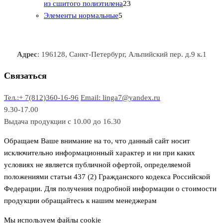
т
р
в
в
2
в
а
в
из сшитого полиэтилена
23
о
о
5
3
а
р
а
Элементы нормальные
5
в
в
т
т
р
а
р
а
о
о
а
о
р
в
в
в
Адрес
: 196128, Санкт-Петербург, Альпийский пер. д.9 к.1
о
а
а
в
р
р
Связаться
о
а
Тел.:+ 7(812)360-16-96
Email: linga7@yandex.ru
в
9.30-17.00
Выдача продукции с 10.00 до 16.30
Обращаем Ваше внимание на то, что данный сайт носит
исключительно информационный характер и ни при каких
условиях не является публичной офертой, определяемой
положениями статьи 437 (2) Гражданского кодекса Российской
Федерации. Для получения подробной информации о стоимости
продукции обращайтесь к нашим менеджерам
Мы используем файлы cookie