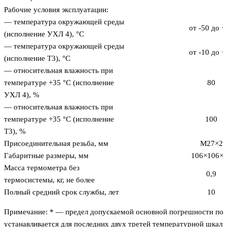
Рабочие условия эксплуатации:
— температура окружающей среды
от -50 до +
(исполнение УХЛ 4), °С
— температура окружающей среды
от -10 до +
(исполнение Т3), °С
— относительная влажность при
температуре +35 °С (исполнение
80
УХЛ 4), %
— относительная влажность при
температуре +35 °С (исполнение
100
Т3), %
Присоединительная резьба, мм
М27×2
Габаритные размеры, мм
106×106×
Масса термометра без
0,9
термосистемы, кг, не более
Полный средний срок службы, лет
10
Примечание: * — предел допускаемой основной погрешности пок
устанавливается для последних двух третей температурной шкалы,