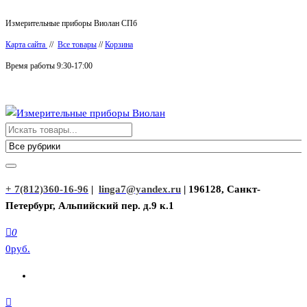
Перейти
Измерительные приборы Виолан СПб
к
Карта сайта
//
Все товары
//
Корзина
содержимому
Время работы 9:30-17:00
Измерительные приборы Виолан
+ 7(812)360-16-96
|
linga7@yandex.ru
| 196128, Санкт-
Петербург, Альпийский пер. д.9 к.1
0
0руб.