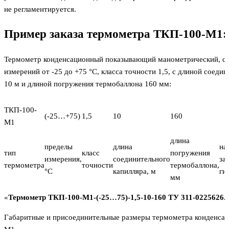
не регламентируется.
Пример заказа термометра ТКП-100-М1:
Термометр конденсационный показывающий манометрический, с 
измерений от -25 до +75 °С, класса точности 1,5, с длиной соеди
10 м и длиной погружения термобаллона 160 мм:
ТКП-100-
(-25…+75)
1,5
10
160
М1
длина
пределы
длина
на
тип
класс
погружения
измерения,
соединительного
за
термометра
точности
термобаллона,
°С
капилляра, м
ги
мм
«
Термометр ТКП-100-М1-(-25…75)-1,5-10-160 ТУ 311-0225626.
Габаритные и присоединительные размеры термометра конденса