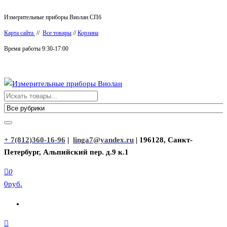
Перейти
Измерительные приборы Виолан СПб
к
Карта сайта
//
Все товары
//
Корзина
содержимому
Время работы 9:30-17:00
Измерительные приборы Виолан
+ 7(812)360-16-96
|
linga7@yandex.ru
| 196128, Санкт-
Петербург, Альпийский пер. д.9 к.1
0
0руб.