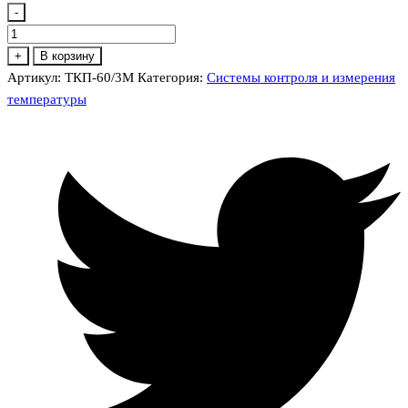
-
Количество
товара
+
В корзину
ТКП-60/3М
Артикул:
ТКП-60/3М
Категория:
Системы контроля и измерения
термометр
температуры
манометрический
конденсационный
показывающий
виброустойчивый