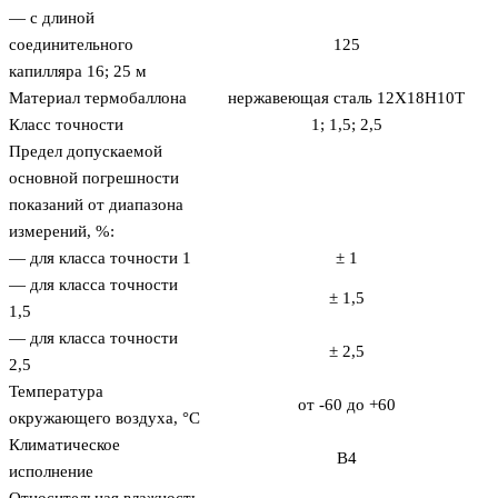
— с длиной
соединительного
125
капилляра 16; 25 м
Материал термобаллона
нержавеющая сталь 12Х18Н10Т
Класс точности
1; 1,5; 2,5
Предел допускаемой
основной погрешности
показаний от диапазона
измерений, %:
— для класса точности 1
± 1
— для класса точности
± 1,5
1,5
— для класса точности
± 2,5
2,5
Температура
от -60 до +60
окружающего воздуха, °С
Климатическое
В4
исполнение