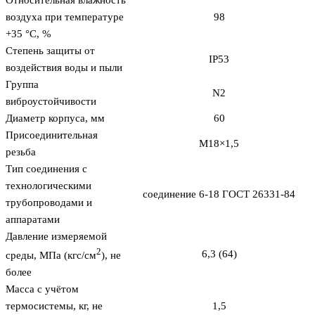
Относительная влажность
воздуха при температуре
98
+35 °С, %
Степень защиты от
IP53
воздействия воды и пыли
Группа
N2
виброустойчивости
Диаметр корпуса, мм
60
Присоединительная
М18×1,5
резьба
Тип соединения с
технологическими
соединение 6-18 ГОСТ 26331-84
трубопроводами и
аппаратами
Давление измеряемой
2
6,3 (64)
среды, МПа (кгс/см
), не
более
Масса с учётом
термосистемы, кг, не
1,5