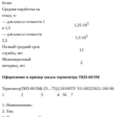
более
Средняя наработка на
отказ, ч:
— для класса точности 1
5
1,25·10
и 1,5
— для класса точности
5
1,5·10
2,5
Полный средний срок
12
службы, лет
Межповерочный
2
интервал, лет
Оформление и пример заказа термометра ТКП-60/3М
Термометр
ТКП-60/3М
(-25…75)
2,5
6
100
ТУ 311-00225621.166-96
1
2
3
4
5
6
7
1. Наименование.
2. Тип.