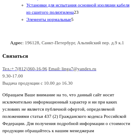
0
а
о
о
о
в
о
Установки для испытания основной изоляции кабеля
т
р
в
в
2
в
а
в
из сшитого полиэтилена
23
о
о
5
3
а
р
а
Элементы нормальные
5
в
в
т
т
р
а
р
а
о
о
а
о
р
в
в
в
Адрес
: 196128, Санкт-Петербург, Альпийский пер. д.9 к.1
о
а
а
в
р
р
Связаться
о
а
Тел.:+ 7(812)360-16-96
Email: linga7@yandex.ru
в
9.30-17.00
Выдача продукции с 10.00 до 16.30
Обращаем Ваше внимание на то, что данный сайт носит
исключительно информационный характер и ни при каких
условиях не является публичной офертой, определяемой
положениями статьи 437 (2) Гражданского кодекса Российской
Федерации. Для получения подробной информации о стоимости
продукции обращайтесь к нашим менеджерам