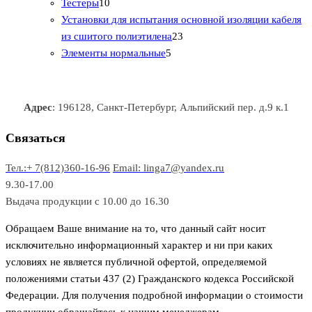
1
в
р
р
т
о
т
Тестеры
10
0
а
о
о
о
в
о
Установки для испытания основной изоляции кабеля
т
р
в
в
2
в
а
в
из сшитого полиэтилена
23
о
о
5
3
а
р
а
Элементы нормальные
5
в
в
т
т
р
а
р
а
о
о
а
о
р
в
в
в
Адрес
: 196128, Санкт-Петербург, Альпийский пер. д.9 к.1
о
а
а
в
р
р
Связаться
о
а
Тел.:+ 7(812)360-16-96
Email: linga7@yandex.ru
в
9.30-17.00
Выдача продукции с 10.00 до 16.30
Обращаем Ваше внимание на то, что данный сайт носит
исключительно информационный характер и ни при каких
условиях не является публичной офертой, определяемой
положениями статьи 437 (2) Гражданского кодекса Российской
Федерации. Для получения подробной информации о стоимости