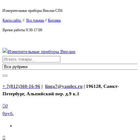
Перейти
Измерительные приборы Виолан СПб
к
Карта сайта
//
Все товары
//
Корзина
содержимому
Время работы 9:30-17:00
Измерительные приборы Виолан
+ 7(812)360-16-96
|
linga7@yandex.ru
| 196128, Санкт-
Петербург, Альпийский пер. д.9 к.1
0
0руб.