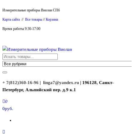
Перейти
Измерительные приборы Виолан СПб
к
Карта сайта
//
Все товары
//
Корзина
содержимому
Время работы 9:30-17:00
Измерительные приборы Виолан
+ 7(812)360-16-96
|
linga7@yandex.ru
| 196128, Санкт-
Петербург, Альпийский пер. д.9 к.1
0
0руб.