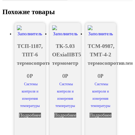
Похожие товары
ТСП-1187,
ТК-5.03
ТСМ-0987,
ТПТ-6
ОЕxiaIIBT5
ТМТ-4-2
термосопротивление
термометр
термосопротивлен
0
Р
0
Р
0
Р
Системы
Системы
Системы
контроля и
контроля и
контроля и
измерения
измерения
измерения
температуры
температуры
температуры
Подробнее
Подробнее
Подробнее