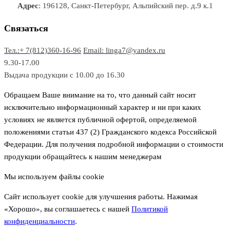
р
в
в
в
Адрес
: 196128, Санкт-Петербург, Альпийский пер. д.9 к.1
о
а
а
в
р
р
Связаться
о
а
Тел.:+ 7(812)360-16-96
Email: linga7@yandex.ru
в
9.30-17.00
Выдача продукции с 10.00 до 16.30
Обращаем Ваше внимание на то, что данный сайт носит
исключительно информационный характер и ни при каких
условиях не является публичной офертой, определяемой
положениями статьи 437 (2) Гражданского кодекса Российской
Федерации. Для получения подробной информации о стоимости
продукции обращайтесь к нашим менеджерам
Мы используем файлы cookie
Сайт использует cookie для улучшения работы. Нажимая
«Хорошо», вы соглашаетесь с нашей
Политикой
конфиденциальности
.