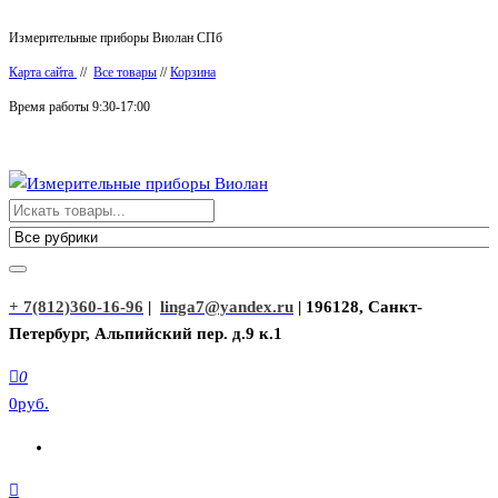
Перейти
Измерительные приборы Виолан СПб
к
Карта сайта
//
Все товары
//
Корзина
содержимому
Время работы 9:30-17:00
Измерительные приборы Виолан
+ 7(812)360-16-96
|
linga7@yandex.ru
| 196128, Санкт-
Петербург, Альпийский пер. д.9 к.1
0
0руб.